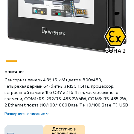
Шаговые драйверы Xinje DP3L (высоковольтные
Стабур
Беспроводное оборудование WoMaster
Xinje Аксессуары
Серводрайверы Xinje DL6 Высокоточные
импульсные с разомкнутым контуром)
Шаговые драйверы Xinje DP3S (Modbus RTU, с
Xinje XD
SFP модули WoMaster
Серводвигатели Xinje MS6
замкнутым контуром)
Шаговые драйверы Xinje DP3SL (Modbus RTU, с
Xinje XG
Серводвигатели Xinje MF3
разомкнутым контуром)
Шаговые двигатели MP3 с замкнутым контуром
Xinje XP (PLC+HMI)
Аксессуары Xinje
ОПИСАНИЕ
управления
Сенсорная панель 4.3”, 16.7M цветов, 800x480,
четырехъядерный 64-битный RISC 1,5ГГц процессор,
Шаговые двигатели MP3 с разомкнутым контуром
Xinje HVAC
встроенной памяти 1Гб ОЗУ и 4Гб flash, часы реального
управления
времени, COM1: RS-232/RS-485 2W/4W, COM3: RS-485 2W,
2 Ethernet порта (10/100/1000 Base-T и 10/100 Base-T), USB
2.0 (Host), светодиодная подсветка матрицы 30,000 часов
Xinje Аксессуары
Аксессуары Xinje
Развернуть описание
работы
GCAN