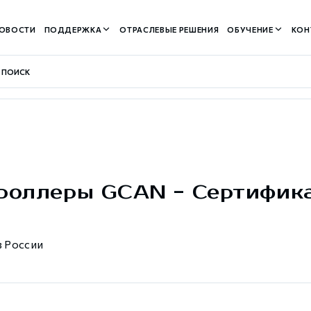
ОВОСТИ
ПОДДЕРЖКА
ОТРАСЛЕВЫЕ РЕШЕНИЯ
ОБУЧЕНИЕ
КОН
контуром)
роллеры GCAN - Сертифик
м контуром)
 России
нтуром)