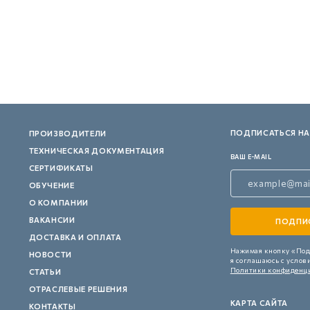
 контуром)
ые с разомкнутым контуром)
 контуром)
ПОДПИСАТЬСЯ НА
ПРОИЗВОДИТЕЛИ
ТЕХНИЧЕСКАЯ ДОКУМЕНТАЦИЯ
тым контуром)
ВАШ E-MAIL
СЕРТИФИКАТЫ
ОБУЧЕНИЕ
О КОМПАНИИ
ия
ВАКАНСИИ
ДОСТАВКА И ОПЛАТА
Нажимая кнопку «Под
ения
НОВОСТИ
я соглашаюсь с услов
Политики конфиденц
СТАТЬИ
ОТРАСЛЕВЫЕ РЕШЕНИЯ
КАРТА САЙТА
КОНТАКТЫ