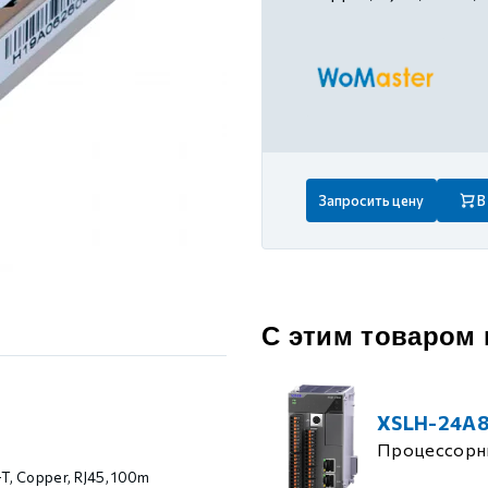
 контуром)
ые с разомкнутым контуром)
 контуром)
Запросить цену
В
тым контуром)
ия
С этим товаром
ения
XSLH-24A
Процессорн
T, Copper, RJ45, 100m