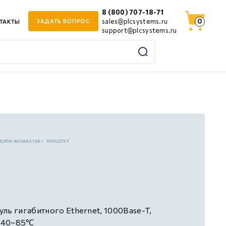
8 (800) 707-18-71
0
sales@plcsystems.ru
ЗАДАТЬ ВОПРОС
ТАКТЫ
support@plcsystems.ru
ОДУЛИ WOMASTER
SFPGETXT
ль гигабитного Ethernet, 1000Base-T,
 -40~85℃