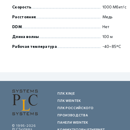
Скорость
1000 Мбит/с
Расстояние
Медь
GCAN
DDM
Нет
Длина волны
100 м
Рабочая температура
-40~85°C
ПЛК XINJE
ПЛК WEINTEK
ПЛК РОССИЙСКОГО
ПРОИЗВОДСТВА
ПАНЕЛИ WEINTEK
© 1995-2026
PLCSystems
КОММУТАТОРЫ ETHERNET