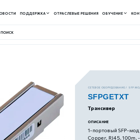
ОВОСТИ
ПОДДЕРЖКА
ОТРАСЛЕВЫЕ РЕШЕНИЯ
ОБУЧЕНИЕ
КОН
контуром)
СЕТЕВОЕ ОБОРУДОВАНИЕ
SFP М
SFPGETXT
м контуром)
Трансивер
нтуром)
ОПИСАНИЕ
1-портовый SFP-моду
Copper, RJ45, 100m,