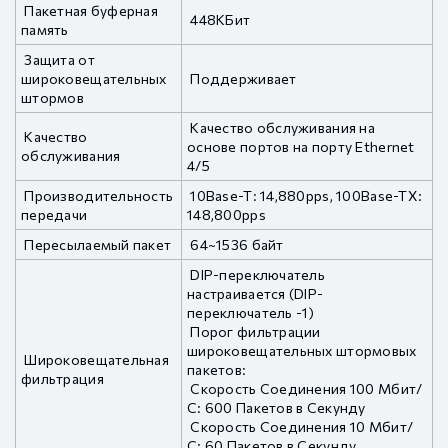
Пакетная буферная
448KБит
память
Защита от
широковещательных
Поддерживает
штормов
Качество обслуживания на
Качество
основе портов на порту Ethernet
обслуживания
4/5
Производительность
10Base-T: 14,880pps, 100Base-TX:
передачи
148,800pps
Пересылаемый пакет
64~1536 байт
DIP-переключатель
настраивается (DIP-
переключатель -1)
Порог фильтрации
широковещательных штормовых
Широковещательная
пакетов:
фильтрация
Скорость Соединения 100 Мбит/
С: 600 Пакетов в Секунду
Скорость Соединения 10 Мбит/
С: 60 Пакетов в Секунду