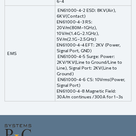
6-4
EN61000-4-2 ESD: 8KV(Air),
6KV(Contact)
EN61000-4-3 RS:
20V/m(80M~1GHz),
10V/m(1.4G~2.1GHz),
5V/m(2.1G~2.5GHz)
EN61000-4-4 EFT: 2KV (Power,
Signal Port, GND)
EMS
EN61000-4-5 Surge: Power:
2KV/1KV(Line to Ground/Line to
Line), Signal Port: 2KV(Line to
Ground)
EN61000-4-6 CS: 10Vrms(Power,
Signal Port)
EN61000-4-8 Magnetic Field:
30A/m continues /300A for 1~3s