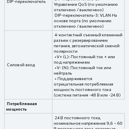
DIP-переключатель
Управление QoS (по умолчанию
отключено / выключено)
DIP-переключатель-3: VLAN На
основе порта (по умолчанию
отключено / выключено)
4-контактный съемный клеммный
разъем с резервированием
питания, автоматической сменой
полярности
•V+ (L): Постоянный ток + или
под напряжением
Силовой вход
•V- (N): Постоянный ток или
нейтраль
• Поддерживается
отрицательная потребляемая
мощность постоянного тока
(система питания -48 В или -24 В)
Потребляемая
мощность
24 В постоянного тока,
номинальное напряжение 9,6 ~ 60
В постоянного тока, резервная