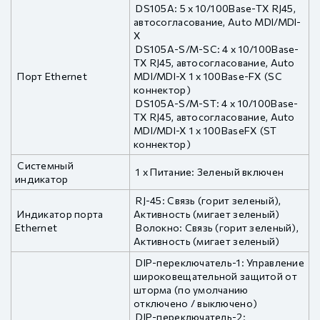
DS105A: 5 x 10/100Base-TX RJ45,
автосогласование, Auto MDI/MDI-
X
DS105A-S/M-SC: 4 x 10/100Base-
TX RJ45, автосогласование, Auto
Порт Ethernet
MDI/MDI-X 1 x 100Base-FX (SC
коннектор)
DS105A-S/M-ST: 4 x 10/100Base-
TX RJ45, автосогласование, Auto
MDI/MDI-X 1 x 100BaseFX (ST
коннектор)
Системный
1 x Питание: Зеленый включен
индикатор
RJ-45: Связь (горит зеленый),
Индикатор порта
Активность (мигает зеленый)
Ethernet
Волокно: Связь (горит зеленый),
Активность (мигает зеленый)
DIP-переключатель-1: Управление
широковещательной защитой от
шторма (по умолчанию
отключено / выключено)
DIP-переключатель-2: