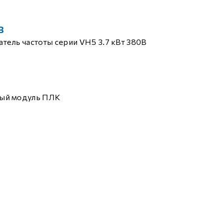
B
тель частоты серии VH5 3.7 кВт 380В
ый модуль ПЛК