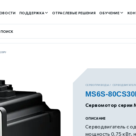
ОВОСТИ
ПОДДЕРЖКА
ОТРАСЛЕВЫЕ РЕШЕНИЯ
ОБУЧЕНИЕ
КОН
20P7
контуром)
СЕРВОПРИВОДЫ
СЕРВОДВИГАТЕЛИ
MS6S-80CS30
м контуром)
Сервомотор серии 
нтуром)
ОПИСАНИЕ
Серводвигатель с о
мощность 0.75 кВт, 