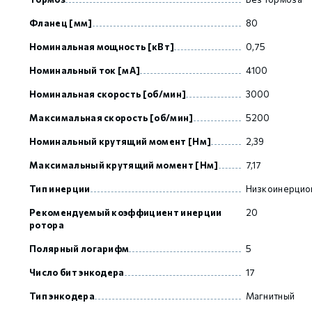
Фланец [мм]
80
GCAN
Номинальная мощность [кВт]
0,75
Номинальный ток [мА]
4100
Номинальная скорость [об/мин]
3000
Максимальная скорость [об/мин]
5200
Номинальный крутящий момент [Нм]
2,39
Максимальный крутящий момент [Нм]
7,17
Тип инерции
Низкоинерцио
Рекомендуемый коэффициент инерции
20
ротора
Полярный логарифм
5
Число бит энкодера
17
Тип энкодера
Магнитный