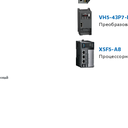
VH5-43P7-
Преобразова
XSF5-A8
Процессорн
нный