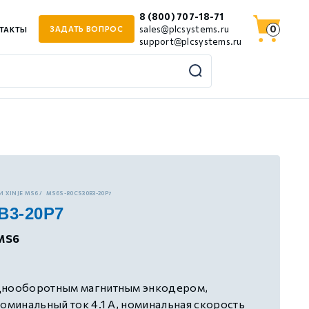
8 (800) 707-18-71
0
sales@plcsystems.ru
ЗАДАТЬ ВОПРОС
ТАКТЫ
support@plcsystems.ru
 XINJE MS6
MS6S-80CS30B3-20P7
B3-20P7
MS6
днооборотным магнитным энкодером,
номинальный ток 4.1 А, номинальная скорость