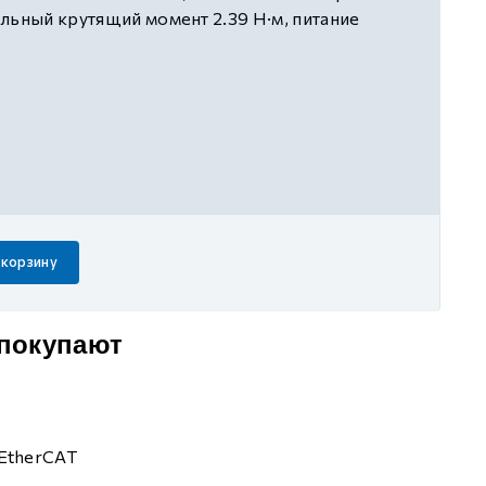
льный крутящий момент 2.39 Н·м, питание
одящие приводы
N1/P/K1/W5E3-20P7-PTA/FH
 корзину
 покупают
EtherCAT