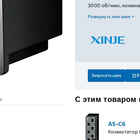
 контуром)
3000 об/мин, номина
220В AC±10%, подх
Развернуть описание
DS5E/L1/F/K/C/C1/
ые с разомкнутым контуром)
 контуром)
тым контуром)
Запросить цену
В
ия
С этим товаром
и
ения
AS-C6
Коммутатор 