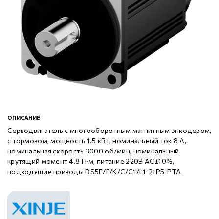
Шаговые драйверы Xinje DP3L (высоковольтные
Стабур
Беспроводное оборудование WoMaster
Xinje Аксессуары
Серводрайверы Xinje DL6 Высокоточные
импульсные с разомкнутым контуром)
Шаговые драйверы Xinje DP3S (Modbus RTU, с
Xinje XD
SFP модули WoMaster
Серводвигатели Xinje MS6
замкнутым контуром)
Шаговые драйверы Xinje DP3SL (Modbus RTU, с
Xinje XG
Серводвигатели Xinje MF3
разомкнутым контуром)
Шаговые двигатели MP3 с замкнутым контуром
Xinje XP (PLC+HMI)
Аксессуары Xinje
ОПИСАНИЕ
управления
Серводвигатель с многооборотным магнитным энкодером,
с тормозом, мощность 1.5 кВт, номинальный ток 8 А,
Шаговые двигатели MP3 с разомкнутым контуром
Xinje HVAC
номинальная скорость 3000 об/мин, номинальный
управления
крутящий момент 4.8 Н·м, питание 220В AC±10%,
подходящие приводы DS5E/F/K/C/C1/L1-21P5-PTA
Xinje Аксессуары
Аксессуары Xinje
GCAN