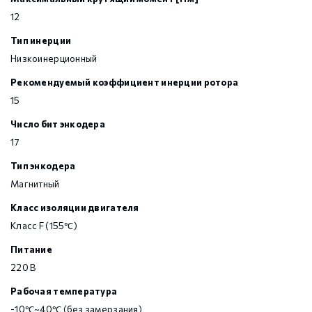
12
Тип инерции
Низкоинерционный
Рекомендуемый коэффициент инерции ротора
15
Число бит энкодера
17
Тип энкодера
Магнитный
Класс изоляции двигателя
Класс F (155℃)
Питание
220 В
Рабочая температура
-10℃~40℃ (без замерзания)