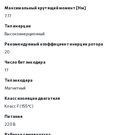
Максимальный крутящий момент [Нм]
7,17
Тип инерции
Высокоинерционный
Рекомендуемый коэффициент инерции ротора
20
Число бит энкодера
17
Тип энкодера
Магнитный
Класс изоляции двигателя
Класс F (155℃)
Питание
220 В
Рабочая температура