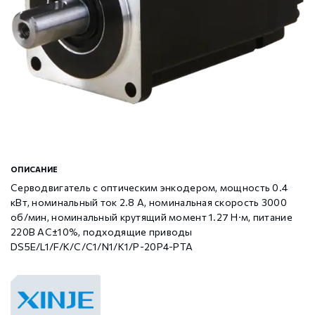
Шаговые драйверы Xinje DP3L (высоковольтные
Стабур
Беспроводное оборудование WoMaster
Xinje Аксессуары
Серводрайверы Xinje DL6 Высокоточные
импульсные с разомкнутым контуром)
Шаговые драйверы Xinje DP3S (Modbus RTU, с
Xinje XD
SFP модули WoMaster
Серводвигатели Xinje MS6
замкнутым контуром)
Шаговые драйверы Xinje DP3SL (Modbus RTU, с
Xinje XG
Серводвигатели Xinje MF3
разомкнутым контуром)
Шаговые двигатели MP3 с замкнутым контуром
Xinje XP (PLC+HMI)
Аксессуары Xinje
ОПИСАНИЕ
управления
Серводвигатель с оптическим энкодером, мощность 0.4
кВт, номинальный ток 2.8 А, номинальная скорость 3000
Шаговые двигатели MP3 с разомкнутым контуром
Xinje HVAC
об/мин, номинальный крутящий момент 1.27 Н·м, питание
управления
220В AC±10%, подходящие приводы
DS5E/L1/F/K/C/C1/N1/K1/P-20P4-PTA
Xinje Аксессуары
Аксессуары Xinje
GCAN