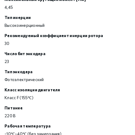
4,45
Тип инерции
Высокоинерционный
Рекомендуемый коэффициент инерции ротора
30
Число бит энкодера
23
Тип энкодера
Фотоэлектрический
Класс изоляции двигателя
Класс F (155℃)
Питание
220 В
Рабочая температура
-10℃~40℃ (без замерзания)