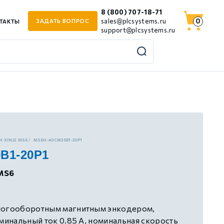
8 (800) 707-18-71
0
sales@plcsystems.ru
ЗАДАТЬ ВОПРОС
ТАКТЫ
support@plcsystems.ru
 XINJE MS6
MS6H-40CM30B1-20P1
B1-20P1
MS6
ногооборотным магнитным энкодером,
оминальный ток 0.85 А, номинальная скорость