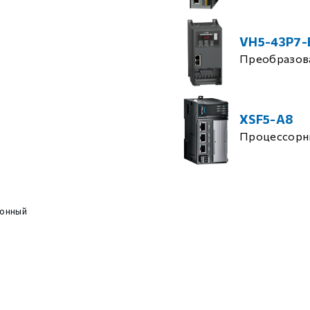
VH5-43P7-
Преобразова
XSF5-A8
Процессорн
онный