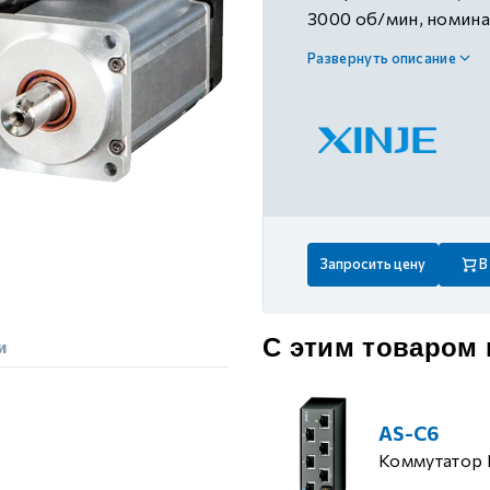
 контуром)
3000 об/мин, номина
220В AC±10%, подхо
Развернуть описание
20P1-PTA
ые с разомкнутым контуром)
 контуром)
тым контуром)
Запросить цену
В
ия
С этим товаром
и
ения
AS-C6
Коммутатор 