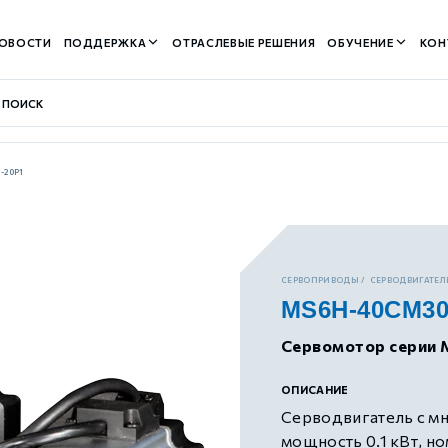
ОВОСТИ
ПОДДЕРЖКА
ОТРАСЛЕВЫЕ РЕШЕНИЯ
ОБУЧЕНИЕ
КОН
-20P1
контуром)
СЕРВОПРИВОДЫ
СЕРВОДВИГАТЕЛИ
MS6H-40CM30
м контуром)
Сервомотор серии 
нтуром)
ОПИСАНИЕ
Серводвигатель с м
мощность 0.1 кВт, н