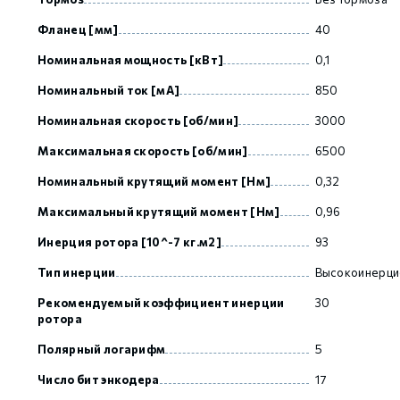
Фланец [мм]
40
GCAN
Номинальная мощность [кВт]
0,1
Номинальный ток [мА]
850
Номинальная скорость [об/мин]
3000
Максимальная скорость [об/мин]
6500
Номинальный крутящий момент [Нм]
0,32
Максимальный крутящий момент [Нм]
0,96
Инерция ротора [10^-7 кг.м2]
93
Тип инерции
Высокоинерци
Рекомендуемый коэффициент инерции
30
ротора
Полярный логарифм
5
Число бит энкодера
17