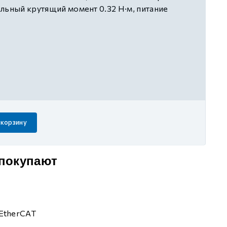
льный крутящий момент 0.32 Н·м, питание
дящие приводы DS5E/L1/F/K/C/C1/N1/P/K1-
 корзину
 покупают
EtherCAT