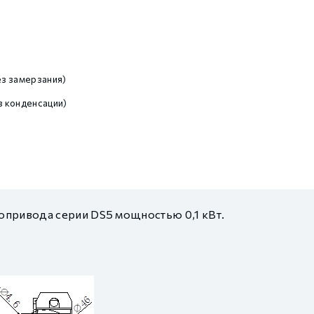
)
з замерзания)
 конденсации)
опривода серии DS5 мощностью 0,1 кВт.