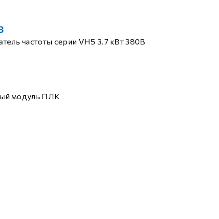
B
тель частоты серии VH5 3.7 кВт 380В
ый модуль ПЛК