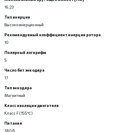
16,23
Тип инерции
Высокоинерционный
Рекомендуемый коэффициент инерции ротора
10
Полярный логарифм
5
Число бит энкодера
17
Тип энкодера
Магнитный
Класс изоляции двигателя
Класс F (155℃)
Питание
380 В