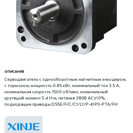
Шаговые драйверы Xinje DP3L (высоковольтные
Стабур
Беспроводное оборудование WoMaster
Xinje Аксессуары
Серводрайверы Xinje DL6 Высокоточные
импульсные с разомкнутым контуром)
Шаговые драйверы Xinje DP3S (Modbus RTU, с
Xinje XD
SFP модули WoMaster
Серводвигатели Xinje MS6
замкнутым контуром)
Шаговые драйверы Xinje DP3SL (Modbus RTU, с
Xinje XG
Серводвигатели Xinje MF3
разомкнутым контуром)
Шаговые двигатели MP3 с замкнутым контуром
Xinje XP (PLC+HMI)
Аксессуары Xinje
ОПИСАНИЕ
управления
Серводвигатель с однооборотным магнитным энкодером,
с тормозом, мощность 0.85 кВт, номинальный ток 3.5 А,
Шаговые двигатели MP3 с разомкнутым контуром
Xinje HVAC
номинальная скорость 1500 об/мин, номинальный
управления
крутящий момент 5.4 Н·м, питание 380В AC±10%,
подходящие приводы DS5E/F/C/C1/L1/P-41P0-PTA/FH
Xinje Аксессуары
Аксессуары Xinje
GCAN