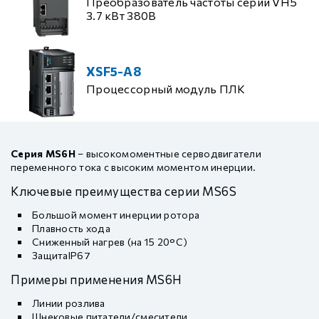
Преобразователь частоты серии VH5
3.7 кВт 380В
XSF5-A8
Процессорный модуль ПЛК
Серия MS6H
– высокомоментные серводвигатели
переменного тока с высоким моментом инерции.
Ключевые преимущества серии MS6S
Большой момент инерции ротора
Плавность хода
Сниженный нагрев (на 15 20°C)
ЗащитаIP67
Примеры применения MS6H
Линии розлива
Шнековые питатели/смесители