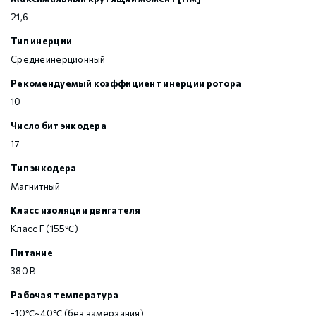
21,6
Тип инерции
Среднеинерционный
Рекомендуемый коэффициент инерции ротора
10
Число бит энкодера
17
Тип энкодера
Магнитный
Класс изоляции двигателя
Класс F (155℃)
Питание
380 В
Рабочая температура
-10℃~40℃ (без замерзания)