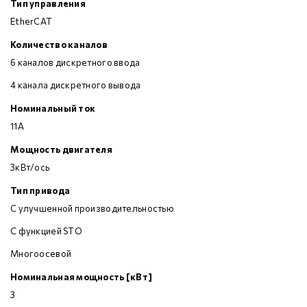
Тип управления
EtherCAT
Количество каналов
6 каналов дискретного ввода
4 канала дискретного вывода
Номинальный ток
11А
Мощность двигателя
3кВт/ось
Тип привода
С улучшенной производительностью
С функцией STO
Многоосевой
Номинальная мощность [кВт]
3