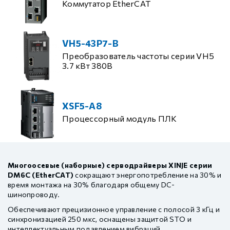
Коммутатор EtherCAT
VH5-43P7-B
Преобразователь частоты серии VH5
3.7 кВт 380В
XSF5-A8
Процессорный модуль ПЛК
Многоосевые (наборные) серводрайверы XINJE серии
DM6C (EtherCAT)
сокращают энергопотребление на 30% и
время монтажа на 30% благодаря общему DC-
шинопроводу.
Обеспечивают прецизионное управление с полосой 3 кГц и
синхронизацией 250 мкс, оснащены защитой STO и
интеллектуальным подавлением вибраций.