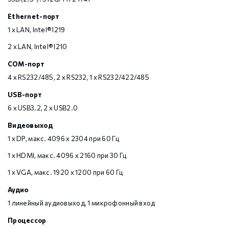
Ethernet-порт
1 x LAN, Intel® I219
2 x LAN, Intel® I210
COM-порт
4 x RS232/485, 2 x RS232, 1 х RS232/422/485
USB-порт
6 х USB3.2, 2 х USB2.0
Видеовыход
1 x DP, макс. 4096 x 2304 при 60 Гц
1 x HDMI, макс. 4096 x 2160 при 30 Гц
1 x VGA, макс. 1920 x 1200 при 60 Гц
Аудио
1 линейный аудиовыход, 1 микрофонный вход
Процессор