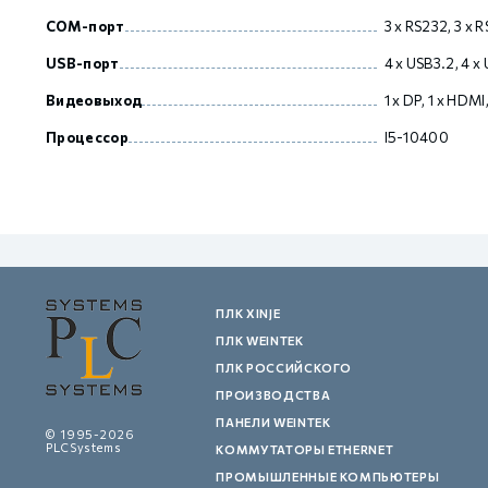
COM-порт
3 x RS232, 3 x
USB-порт
4 х USB3.2, 4 х
GCAN
Видеовыход
1 x DP, 1 х HDMI
Процессор
I5-10400
ПЛК XINJE
ПЛК WEINTEK
ПЛК РОССИЙСКОГО
ПРОИЗВОДСТВА
ПАНЕЛИ WEINTEK
© 1995-2026
PLCSystems
КОММУТАТОРЫ ETHERNET
ПРОМЫШЛЕННЫЕ КОМПЬЮТЕРЫ