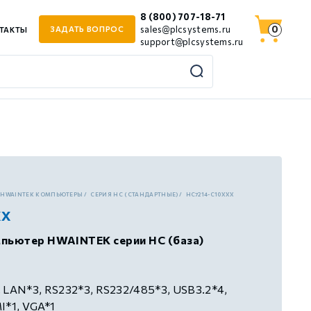
8 (800) 707-18-71
0
sales@plcsystems.ru
ЗАДАТЬ ВОПРОС
ТАКТЫ
support@plcsystems.ru
HWAINTEK КОМПЬЮТЕРЫ
СЕРИЯ HC (СТАНДАРТНЫЕ)
HC7214-C10XXX
xx
ьютер HWAINTEK серии HC (база)
 LAN*3, RS232*3, RS232/485*3, USB3.2*4,
I*1, VGA*1