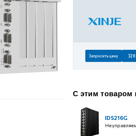
 контуром)
ые с разомкнутым контуром)
 контуром)
Запросить цену
В
тым контуром)
ия
С этим товаром
ения
IDS216G
Неуправляе