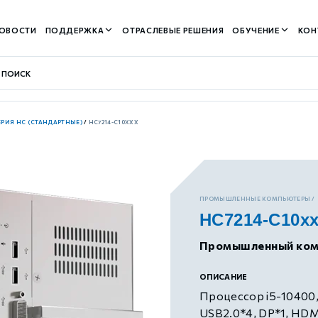
ОВОСТИ
ПОДДЕРЖКА
ОТРАСЛЕВЫЕ РЕШЕНИЯ
ОБУЧЕНИЕ
КОН
ЕРИЯ HC (СТАНДАРТНЫЕ)
/
HC7214-C10XXX
контуром)
ПРОМЫШЛЕННЫЕ КОМПЬЮТЕРЫ
HC7214-C10x
м контуром)
Промышленный комп
нтуром)
ОПИСАНИЕ
Процессор i5-10400,
USB2.0*4, DP*1, HDM