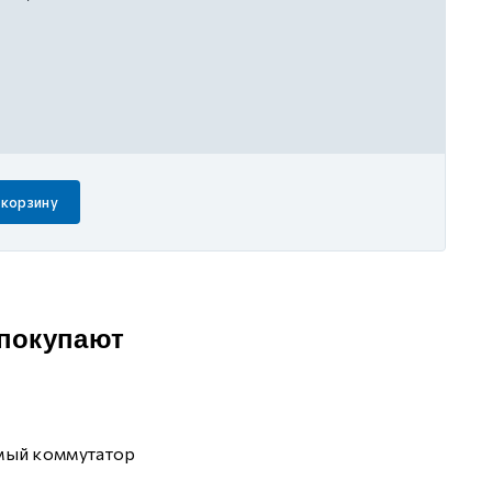
 корзину
 покупают
мый коммутатор