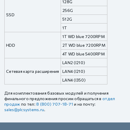
128G
256G
SSD
512G
1T
1T WD blue 7200RPM
HDD
2T WD blue 7200RPM
4T WD blue 5400RPM
LAN2 (I210)
Сетевая карта расширения
LAN4 (I210)
LAN4 (I350)
Для комплектования базовых модулей и получения
финального предложения просим обращаться в
отдел
продаж
по тел:
8 (800) 707-18-71
и на почту:
sales@plcsystems.ru
.