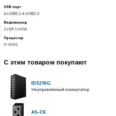
USB-порт
4 х USB3.2, 4 х USB2.0
Видеовыход
2 x DP, 1 x VGA
Процессор
I7-9700
С этим товаром покупают
IDS216G
Неуправляемый коммутатор
AS-C6