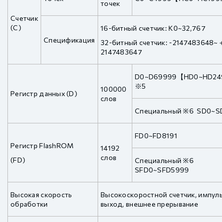
точек
Счетчик
(C)
16-битный счетчик: K0~32,767
Спецификация
32-битный счетчик: -2147483648~
2147483647
D0~D69999【HD0~HD2
※5
100000
Регистр данных (D)
слов
Специальный ※6 SD0~S
FD0~FD8191
Регистр FlashROM
14192
слов
(FD)
Специальный ※6
SFD0~SFD5999
Высокая скорость
Высокоскоростной счетчик, импул
обработки
выход, внешнее прерывание