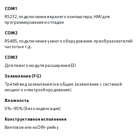
COM1
RS232, подключение верхнего компьютера, HMI для
программирования и отладки
COM2
RS485, подключение умного оборудования, преобразователей
частоты и т.д.
COM3
Для левого модуля расширения ED
Заземление (FG)
Третий вид заземления (не общее заземление с системой
мощного электрооборудования)
Влажность
5%~95% (без конденсации)
Конструктивное исполнение
Винтовое или на DIN-рейку