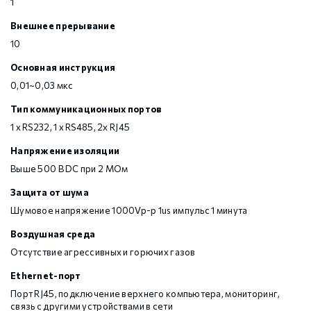
1
Внешнее прерывание
10
Основная инструкция
0,01~0,03 мкс
Тип коммуникационных портов
1 х RS232, 1 х RS485, 2х RJ45
Напряжение изоляции
Выше 500 В DC при 2 МОм
Защита от шума
Шумовое напряжение 1000Vp-p 1us импульс 1 минута
Воздушная среда
Отсутствие агрессивных и горючих газов
Ethernet-порт
Порт RJ45, подключение верхнего компьютера, мониторинг,
связь с другими устройствами в сети