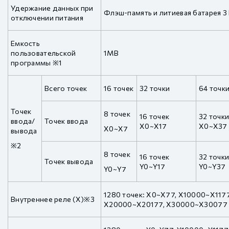
Удержание данных при
Флэш-память и литиевая батарея 3
отключении питания
Емкость
пользовательской
1MB
программы ※1
Всего точек
16 точек
32 точки
64 точк
Точек
8 точек
16 точек
32 точк
ввода/
Точек ввода
X0~X17
X0~X37
X0~X7
вывода
※2
8 точек
16 точек
32 точк
Точек вывода
Y0~Y17
Y0~Y37
Y0~Y7
1280 точек: X0~X77, X10000~X117
Внутреннее реле (X)※3
X20000~X20177, X30000~X30077