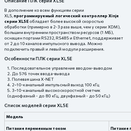
Описание ПЛК серии XL5E
В дополнение ко всем функциям серии
XL5,
программируемый логический контроллер Xinje
серии XL5E
обладает более высокой скоростью
обработки (примерно в 2-3 раза выше, чем у серии XDM),
большим внутренним пространством ресурсов (1 МБ),
оснащен портами RS232, RS485 и Ethernet, поддерживает
от 2 до 10 каналов импульсного вывода. Можно
подключить правый и левый модули расширения.
Особенности ПЛК серии XL5E
Последовательное управление вводом-выводом
До 576 точек ввода-вывода
Полевая шина X-NET
2~10-канальный импульсный выход 100 кГц
3~10-канальный высокоскоростной счетчик
(однофазный - до 80 кГц, двухфазный - до 50 кГц)
Список моделей серии XL5E
Модель
Питание переменным током
Питание 