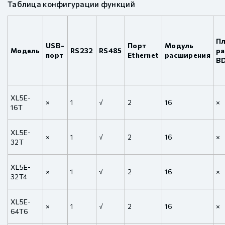
Таблица конфигурации функций
Пл
USB-
Порт
Модуль
Модель
RS232
RS485
р
порт
Ethernet
расширения
B
XL5E-
×
1
√
2
16
×
16T
XL5E-
×
1
√
2
16
×
32T
XL5E-
×
1
√
2
16
×
32T4
XL5E-
×
1
√
2
16
×
64T6