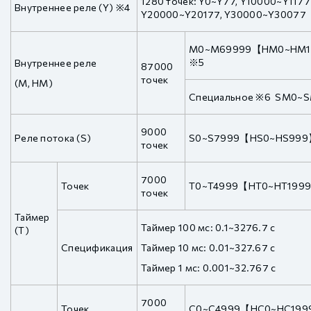
1280 точек: Y0~Y77, Y10000~Y117
Внутреннее реле (Y) ※4
Y20000~Y20177, Y30000~Y30077
M0~M69999【HM0~HM1
※5
Внутреннее реле
87000
точек
(M, HM)
Специальное ※6 SM0~
9000
Реле потока (S)
S0~S7999【HS0~HS99
точек
7000
Точек
T0~T4999【HT0~HT199
точек
Таймер
Таймер 100 мс: 0.1~3276.7 с
(T)
Спецификация
Таймер 10 мс: 0.01~327.67 с
Таймер 1 мс: 0.001~32.767 с
7000
Точек
C0~C4999【HC0~HC19