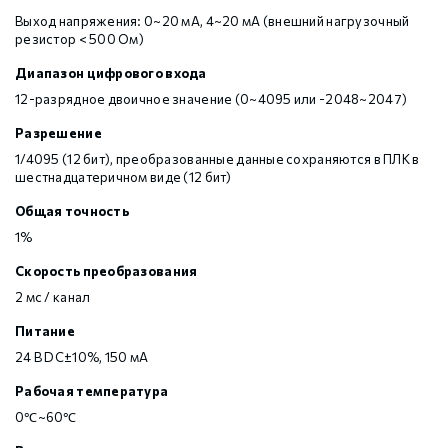
Выход напряжения: 0~20 мА, 4~20 мА (внешний нагрузочный
резистор < 500 Ом)
Диапазон цифрового входа
12-разрядное двоичное значение (0~4095 или -2048~2047)
Разрешение
1/4095 (12 бит), преобразованные данные сохраняются в ПЛК в
шестнадцатеричном виде (12 бит)
Общая точность
1%
Скорость преобразования
2 мс / канал
Питание
24 В DC±10%, 150 мА
Рабочая температура
0℃~60℃