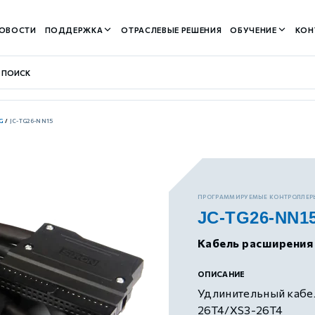
ОВОСТИ
ПОДДЕРЖКА
ОТРАСЛЕВЫЕ РЕШЕНИЯ
ОБУЧЕНИЕ
КОН
G
/
JC-TG26-NN15
контуром)
ПРОГРАММИРУЕМЫЕ КОНТРОЛЛЕР
JC-TG26-NN1
м контуром)
Кабель расширения
нтуром)
ОПИСАНИЕ
Удлинительный кабел
26T4/XS3-26T4