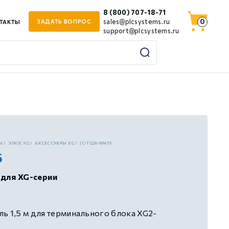
8 (800) 707-18-71
0
sales@plcsystems.ru
ЗАДАТЬ ВОПРОС
ТАКТЫ
support@plcsystems.ru
Ы
XINJE XG
АКСЕССУАРЫ XG
JC-TG26-NN15
5
 для XG-серии
ь 1,5 м для терминального блока XG2-