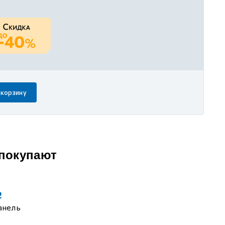
 корзину
 покупают
2
анель