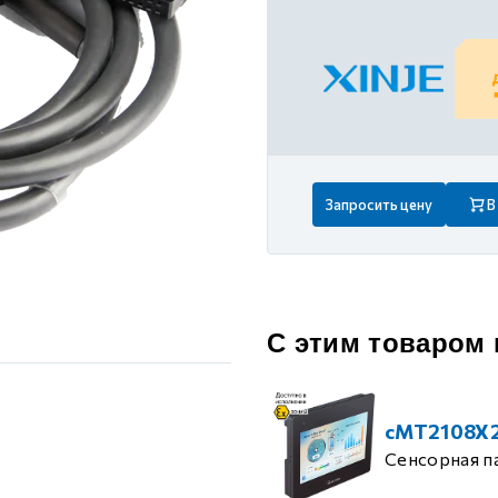
 контуром)
ые с разомкнутым контуром)
 контуром)
Запросить цену
В
тым контуром)
ия
С этим товаром
ения
cMT2108X
Сенсорная п