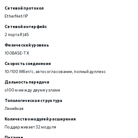
Сетевой протокол
EtherNet/IP
Сетевой интерфейс
2 порта RJ45
Физический уровень
100BASE-TX
Скорость соединения
10/100 Мбит/с, автосогласование, полный дуплекс
Дальность передачи
≤100 м между двумя узлами
Топологическая структура
Линейная
Количество модулей расширения
Поддерживает 32 модуля
Питание