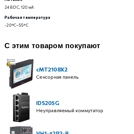
24 В DC, 120 мА
Рабочая температура
-20°C~55°C
С этим товаром покупают
cMT2108X2
Сенсорная панель
IDS205G
Неуправляемый коммутатор
VH1-42P2-B