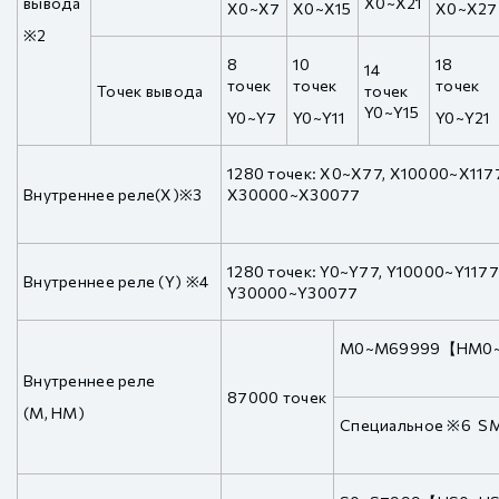
вывода
X0~X21
X0~X7
X0~X15
X0~X27
※2
8
10
18
14
точек
точек
точек
Точек вывода
точек
Y0~Y15
Y0~Y7
Y0~Y11
Y0~Y21
1280 точек: X0~X77, X10000~X11
Внутреннее реле(X)※3
X30000~X30077
1280 точек: Y0~Y77, Y10000~Y117
Внутреннее реле (Y) ※4
Y30000~Y30077
M0~M69999【HM0
Внутреннее реле
87000 точек
(M, HM)
Специальное ※6 S