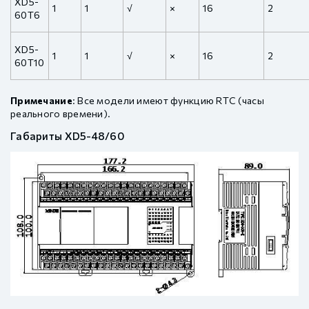
XD5-
1
1
√
×
16
2
60T6
XD5-
1
1
√
×
16
2
60T10
Примечание
: Все модели имеют функцию RTC (часы
реального времени).
Габариты XD5-48/60