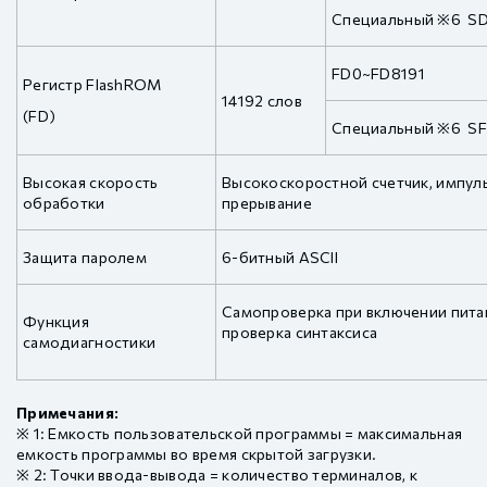
Специальный ※6 S
FD0~FD8191
Регистр FlashROM
14192 слов
(FD)
Специальный ※6 S
Высокая скорость
Высокоскоростной счетчик, импул
обработки
прерывание
Защита паролем
6-битный ASCII
Самопроверка при включении пита
Функция
проверка синтаксиса
самодиагностики
Примечания:
※ 1: Емкость пользовательской программы = максимальная
емкость программы во время скрытой загрузки.
※ 2: Точки ввода-вывода = количество терминалов, к