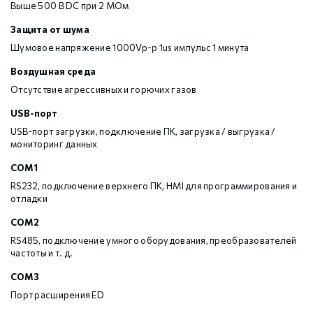
Выше 500 В DC при 2 МОм
Защита от шума
Шумовое напряжение 1000Vp-p 1us импульс 1 минута
Воздушная среда
Отсутствие агрессивных и горючих газов
USB-порт
USB-порт загрузки, подключение ПК, загрузка / выгрузка /
мониторинг данных
COM1
RS232, подключение верхнего ПК, HMI для программирования и
отладки
COM2
RS485, подключение умного оборудования, преобразователей
частоты и т. д.
COM3
Порт расширения ED