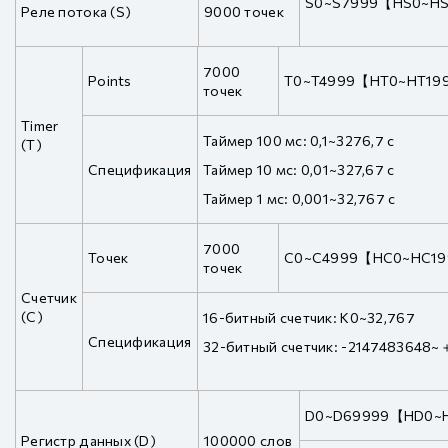
S0~S7999【HS0~H
Реле потока (S)
9000 точек
7000
Points
T0~T4999【HT0~HT19
точек
Timer
Таймер 100 мс: 0,1~3276,7 с
(T)
Спецификация
Таймер 10 мс: 0,01~327,67 с
Таймер 1 мс: 0,001~32,767 с
7000
Точек
C0~C4999【HC0~HC1
точек
Счетчик
(C)
16-битный счетчик: K0~32,767
Спецификация
32-битный счетчик: -2147483648
D0~D69999【HD0~
Регистр данных (D)
100000 слов