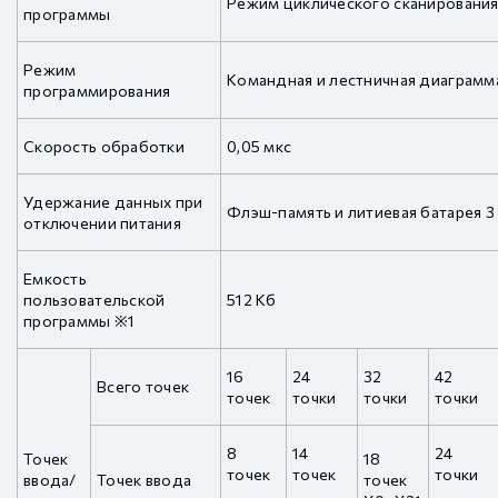
Режим циклического сканировани
программы
Режим
Командная и лестничная диаграмм
программирования
Скорость обработки
0,05 мкс
Удержание данных при
Флэш-память и литиевая батарея 3
отключении питания
Емкость
пользовательской
512 Кб
программы ※1
16
24
32
42
Всего точек
точек
точки
точки
точки
8
14
24
Точек
18
точек
точек
точки
ввода/
Точек ввода
точек