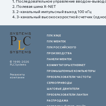
Последовательное управление вводом-вывод
Полевая шина X-NET
2-канальный импульсный выход 100 кГц
3-канальный высокоскоростной счетчик (однофа
ПЛК XINJE
ПЛК WEINTEK
ПЛК РОССИЙСКОГО
ПРОИЗВОДСТВА
ПАНЕЛИ WEINTEK
© 1995-2026
PLCSystems
КОММУТАТОРЫ ETHERNET
ПРОМЫШЛЕННЫЕ КОМПЬЮТЕРЫ
Реквизиты
ПРЕОБРАЗОВАТЕЛИ ЧАСТОТЫ
компании
СЕРВОПРИВОДЫ
ШАГОВЫЕ ДВИГАТЕЛИ
ПРЕОБРАЗОВАТЕЛИ ЛАНТАН
РАСПРОДАЖА