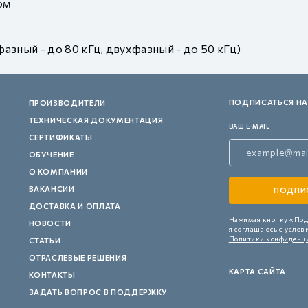
ом
зный - до 80 кГц, двухфазный - до 50 кГц)
ПОДПИСАТЬСЯ НА
ПРОИЗВОДИТЕЛИ
ТЕХНИЧЕСКАЯ ДОКУМЕНТАЦИЯ
ВАШ E-MAIL
СЕРТИФИКАТЫ
ОБУЧЕНИЕ
О КОМПАНИИ
ВАКАНСИИ
ДОСТАВКА И ОПЛАТА
Нажимая кнопку «Под
НОВОСТИ
я соглашаюсь с услов
Политики конфиденц
СТАТЬИ
ОТРАСЛЕВЫЕ РЕШЕНИЯ
КАРТА САЙТА
КОНТАКТЫ
ЗАДАТЬ ВОПРОС В ПОДДЕРЖКУ