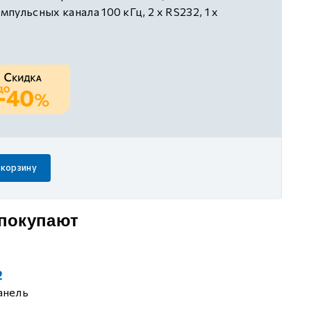
ульсных канала 100 кГц, 2 х RS232, 1 х
питание 24В DC
 корзину
 покупают
2
анель