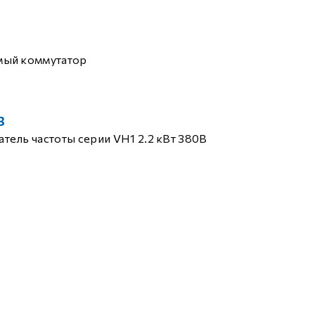
мый коммутатор
B
тель частоты серии VH1 2.2 кВт 380В