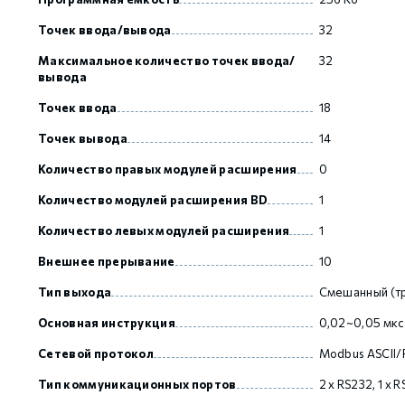
Точек ввода/вывода
32
GCAN
Максимальное количество точек ввода/
32
вывода
Точек ввода
18
Точек вывода
14
Количество правых модулей расширения
0
Количество модулей расширения BD
1
Количество левых модулей расширения
1
Внешнее прерывание
10
Тип выхода
Смешанный (тр
Основная инструкция
0,02~0,05 мкс
Сетевой протокол
Modbus ASCII
Тип коммуникационных портов
2 х RS232, 1 х 