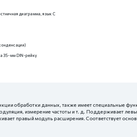
естничная диаграмма, язык С
конденсации)
на 35-мм DIN-рейку
кции обработки данных, также имеет специальные функ
дуляция, измерение частоты и т. д. Поддерживает левы
живает правый модуль расширения. Соответствует осно