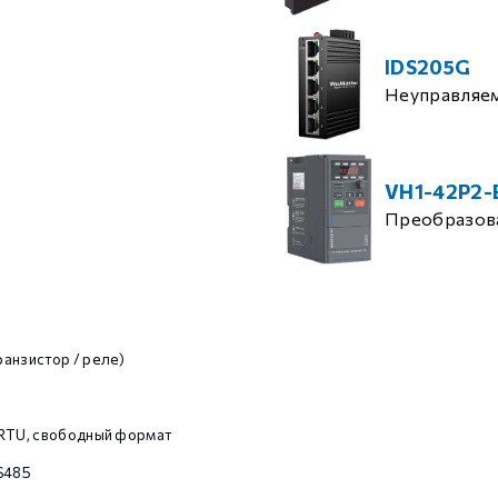
IDS205G
Неуправляе
VH1-42P2-
Преобразова
анзистор / реле)
/RTU, свободный формат
RS485