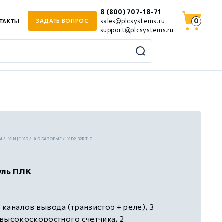
8 (800) 707-18-71
0
sales@plcsystems.ru
ЗАДАТЬ ВОПРОС
ТАКТЫ
support@plcsystems.ru
Ы
XINJE XD
XD БАЗОВЫЕ
XD2-32RT-C
уль ПЛК
4 каналов вывода (транзистор + реле), 3
высокоскоростного счетчика, 2