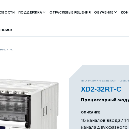
ОВОСТИ
ПОДДЕРЖКА
ОТРАСЛЕВЫЕ РЕШЕНИЯ
ОБУЧЕНИЕ
КОН
D2-32RT-C
контуром)
ПРОГРАММИРУЕМЫЕ КОНТРОЛЛЕР
XD2-32RT-C
м контуром)
Процессорный мод
нтуром)
ОПИСАНИЕ
18 каналов ввода / 1
канала двухфазного 