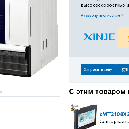
 контуром)
высокоскоростных имп
RS485, шина X-NET, 
Развернуть описание
ые с разомкнутым контуром)
 контуром)
тым контуром)
Запросить цену
В
ия
С этим товаром
и
ения
cMT2108X
Сенсорная п