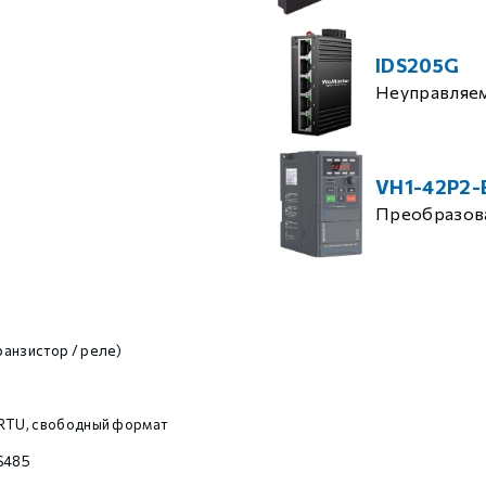
IDS205G
Неуправляе
VH1-42P2-
Преобразова
анзистор / реле)
/RTU, свободный формат
RS485