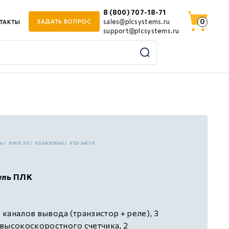
8 (800) 707-18-71
0
sales@plcsystems.ru
ЗАДАТЬ ВОПРОС
ТАКТЫ
support@plcsystems.ru
Ы
XINJE XD
XD БАЗОВЫЕ
XD2-24RT-E
уль ПЛК
0 каналов вывода (транзистор + реле), 3
высокоскоростного счетчика, 2