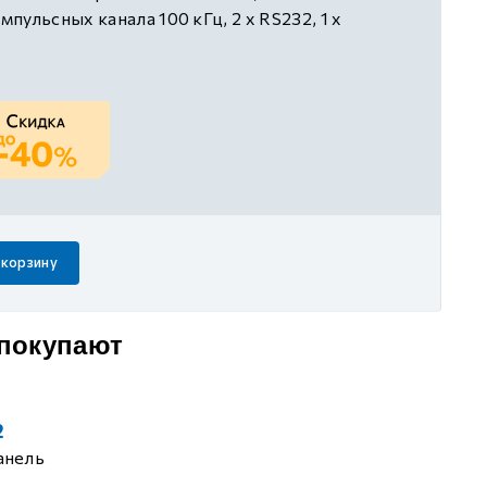
ульсных канала 100 кГц, 2 х RS232, 1 х
питание 220В AC
 корзину
 покупают
2
анель