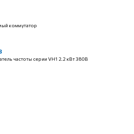
мый коммутатор
B
тель частоты серии VH1 2.2 кВт 380В