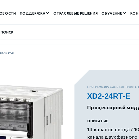
ОВОСТИ
ПОДДЕРЖКА
ОТРАСЛЕВЫЕ РЕШЕНИЯ
ОБУЧЕНИЕ
КОН
D2-24RT-E
контуром)
ПРОГРАММИРУЕМЫЕ КОНТРОЛЛЕР
XD2-24RT-E
м контуром)
Процессорный мод
нтуром)
ОПИСАНИЕ
14 каналов ввода / 1
канала двухфазного 