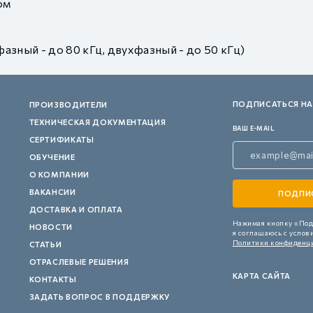
ом
зный - до 80 кГц, двухфазный - до 50 кГц)
ПОДПИСАТЬСЯ НА
ПРОИЗВОДИТЕЛИ
ТЕХНИЧЕСКАЯ ДОКУМЕНТАЦИЯ
ВАШ E-MAIL
СЕРТИФИКАТЫ
ОБУЧЕНИЕ
О КОМПАНИИ
ВАКАНСИИ
ДОСТАВКА И ОПЛАТА
Нажимая кнопку «Под
НОВОСТИ
я соглашаюсь с услов
Политики конфиденц
СТАТЬИ
ОТРАСЛЕВЫЕ РЕШЕНИЯ
КАРТА САЙТА
КОНТАКТЫ
ЗАДАТЬ ВОПРОС В ПОДДЕРЖКУ