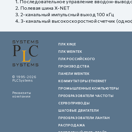
Последовательное управление вводом-вывод
Полевая шина X-NET
2-канальный импульсный выход 100 кГц
3-канальный высокоскоростной счетчик (однофа
ПЛК XINJE
ПЛК WEINTEK
ПЛК РОССИЙСКОГО
ПРОИЗВОДСТВА
ПАНЕЛИ WEINTEK
© 1995-2026
PLCSystems
КОММУТАТОРЫ ETHERNET
ПРОМЫШЛЕННЫЕ КОМПЬЮТЕРЫ
Реквизиты
ПРЕОБРАЗОВАТЕЛИ ЧАСТОТЫ
компании
СЕРВОПРИВОДЫ
ШАГОВЫЕ ДВИГАТЕЛИ
ПРЕОБРАЗОВАТЕЛИ ЛАНТАН
РАСПРОДАЖА