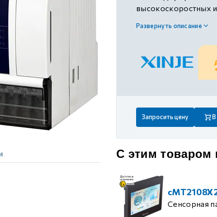
 контуром)
высокоскоростных имп
RS485, шина X-NET, 
Развернуть описание
ые с разомкнутым контуром)
 контуром)
тым контуром)
Запросить цену
В
ия
С этим товаром
и
ения
cMT2108X
Сенсорная п