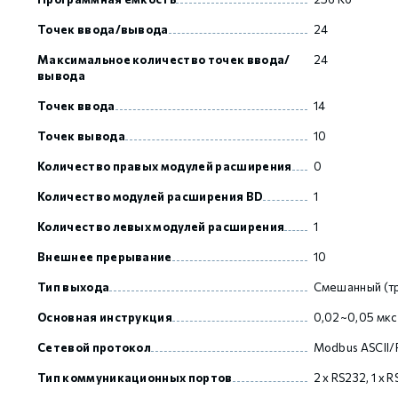
Точек ввода/вывода
24
GCAN
Максимальное количество точек ввода/
24
вывода
Точек ввода
14
Точек вывода
10
Количество правых модулей расширения
0
Количество модулей расширения BD
1
Количество левых модулей расширения
1
Внешнее прерывание
10
Тип выхода
Смешанный (тр
Основная инструкция
0,02~0,05 мкс
Сетевой протокол
Modbus ASCII
Тип коммуникационных портов
2 х RS232, 1 х 