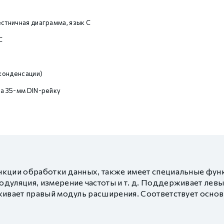
естничная диаграмма, язык С
C
конденсации)
на 35-мм DIN-рейку
кции обработки данных, также имеет специальные функ
дуляция, измерение частоты и т. д. Поддерживает левы
живает правый модуль расширения. Соответствует осно