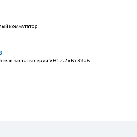
мый коммутатор
B
тель частоты серии VH1 2.2 кВт 380В