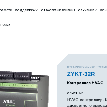
ОВОСТИ
ПОДДЕРЖКА
ОТРАСЛЕВЫЕ РЕШЕНИЯ
ОБУЧЕНИЕ
КОН
контуром)
ПРОГРАММИРУЕМЫЕ КОНТРОЛЛЕР
ZYKT-32R
м контуром)
Контроллер HVAC
нтуром)
ОПИСАНИЕ
HVAC-контроллер, 18
дискретного вывода,