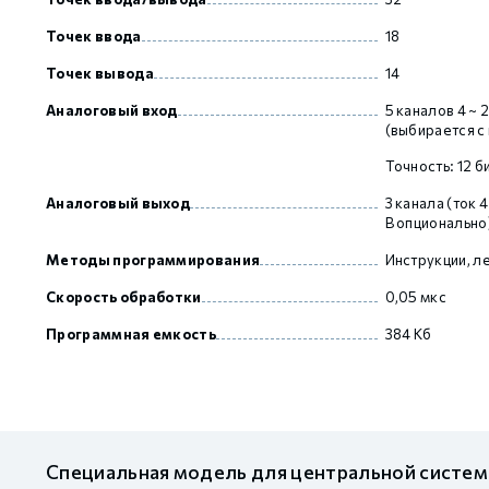
Точек ввода
18
GCAN
Точек вывода
14
Аналоговый вход
5 каналов 4 ~ 
(выбирается 
Точность: 12 б
Аналоговый выход
3 канала (ток 
В опционально
Методы программирования
Инструкции, л
Скорость обработки
0,05 мкс
Программная емкость
384 Кб
Специальная модель для центральной систе