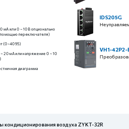
IDS205G
Неуправляе
20 мА или 0 ~ 10 В опционально
с помощью переключателя)
ит (0~4095)
VH1-42P2-
4 ~ 20 мА или напряжение 0 ~ 10
Преобразова
)
естничная диаграмма
мы кондиционирования воздуха ZYKT-32R