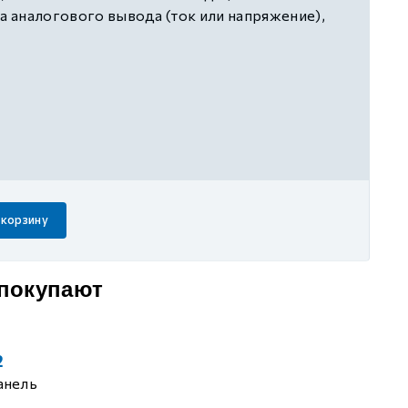
ла аналогового вывода (ток или напряжение),
 RS485, 1 порт Ethernet, питание 24 В DC
 корзину
 покупают
2
анель