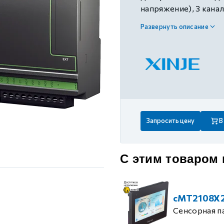
 контуром)
напряжение), 3 кана
1 порт RS232, 2 порта
Развернуть описание
ые с разомкнутым контуром)
 контуром)
тым контуром)
Запросить цену
В
ия
С этим товаром
ения
cMT2108X
Сенсорная п