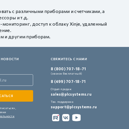
ать с различными приборами и счетчиками, а
ссоры и т.д.
мониторинг, доступ к облаку Xinje, удаленный
ение.
м и другим приборам.
 НОВОСТИ
СВЯЖИТЕСЬ С НАМИ
8 (800) 707-18-71
(звонок бесплатный)
8 (499) 707-18-71
Отдел продаж
sales@plcsystems.ru
Тех. поддержка
support@plcsystems.ru
писаться»,
иями
иальности