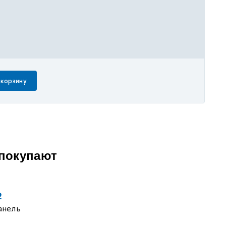
 корзину
 покупают
2
анель