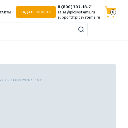
8 (800) 707-18-71
0
sales@plcsystems.ru
ЗАДАТЬ ВОПРОС
ТАКТЫ
support@plcsystems.ru
Ы
XINJE АКСЕССУАРЫ
JF-S-01