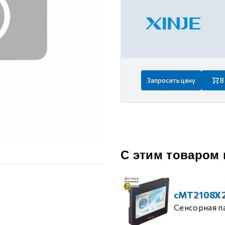
 контуром)
ые с разомкнутым контуром)
 контуром)
Запросить цену
В
тым контуром)
ия
С этим товаром
ения
cMT2108X
Сенсорная п