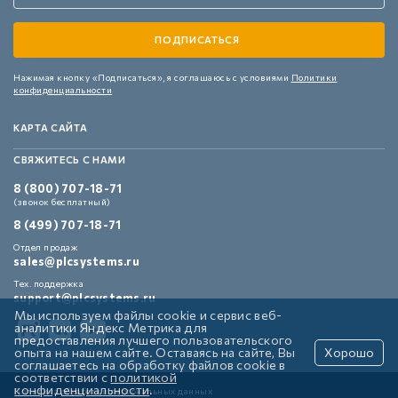
Нажимая кнопку «Подписаться»,
я соглашаюсь с условиями
Политики
конфиденциальности
КАРТА САЙТА
СВЯЖИТЕСЬ С НАМИ
8 (800) 707-18-71
(звонок бесплатный)
8 (499) 707-18-71
Отдел продаж
sales@plcsystems.ru
Тех. поддержка
support@plcsystems.ru
Мы используем файлы cookie и сервис веб-
аналитики Яндекс Метрика для
предоставления лучшего пользовательского
опыта на нашем сайте. Оставаясь на сайте, Вы
Хорошо
соглашаетесь на обработку файлов cookie в
соответствии с
политикой
конфиденциальности
.
Политика обработки персональных данных