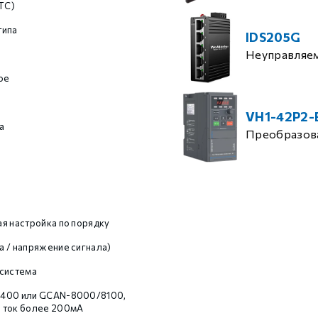
(TC)
типа
IDS205G
Неуправляе
ое
VH1-42P2-
а
Преобразова
я настройка по порядку
 / напряжение сигнала)
 система
400 или GCAN-8000/8100,
 ток более 200мА