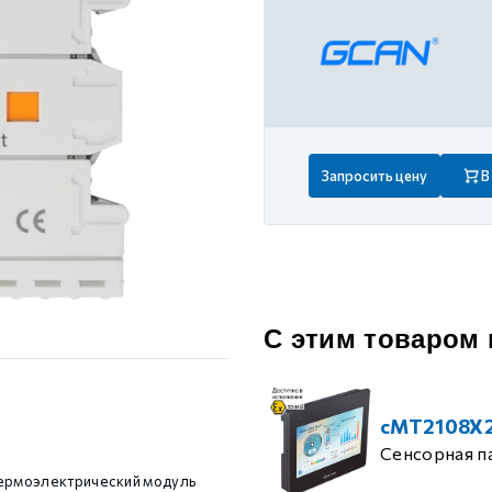
 контуром)
ые с разомкнутым контуром)
 контуром)
Запросить цену
В
тым контуром)
ия
С этим товаром
ения
cMT2108X
Сенсорная п
термоэлектрический модуль