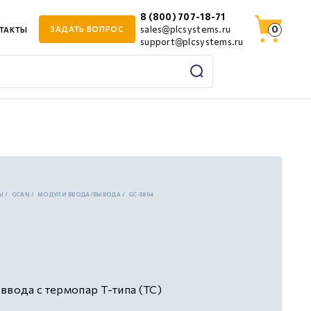
8 (800) 707-18-71
0
sales@plcsystems.ru
ЗАДАТЬ ВОПРОС
ТАКТЫ
support@plcsystems.ru
Ы
GCAN
МОДУЛИ ВВОДА/ВЫВОДА
GC-3864
ввода с термопар Т-типа (TC)