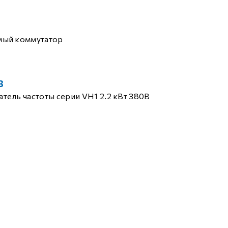
мый коммутатор
B
тель частоты серии VH1 2.2 кВт 380В