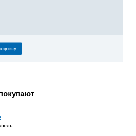
 корзину
 покупают
2
анель