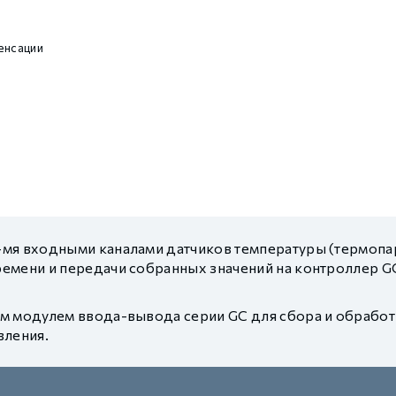
енсации
-мя входными каналами датчиков температуры (термопа
ремени и передачи собранных значений на контроллер
им модулем ввода-вывода серии GC для сбора и обрабо
вления.