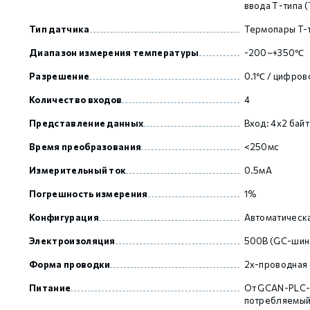
ввода Т-типа 
Тип датчика
Термопары T-
GCAN
Диапазон измерения температуры
-200~+350℃
Разрешение
0.1℃ / цифров
Количество входов
4
Представление данных
Вход: 4х2 байт
Время преобразования
<250мс
Измерительный ток
0.5мА
Погрешность измерения
1%
Конфигурация
Автоматическа
Электроизоляция
500В (GC-шина
Форма проводки
2х-проводная
Питание
От GCAN-PLC-
потребляемый