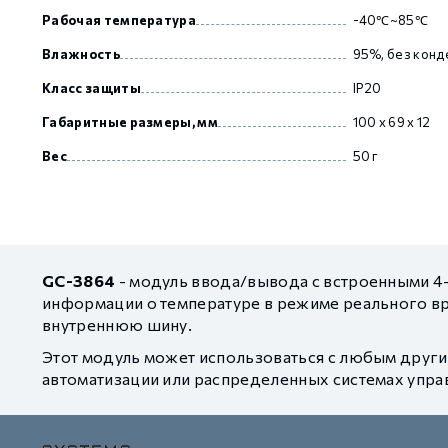
Рабочая температура
-40℃~85℃
Влажность
95%, без конд
Класс защиты
IP20
Габаритные размеры, мм
100 х 69 х 12
Вес
50 г
GC-3864
- модуль ввода/вывода с встроенными 4
информации о температуре в режиме реального в
внутреннюю шину.
Этот модуль может использоваться с любым друг
автоматизации или распределенных системах упра