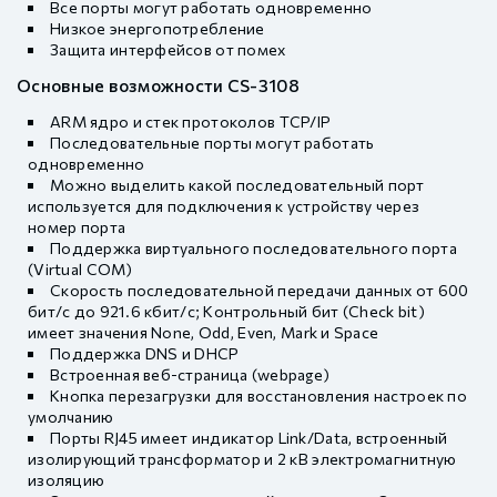
Все порты могут работать одновременно
Низкое энергопотребление
Защита интерфейсов от помех
Основные возможности CS-3108
ARM ядро и стек протоколов TCP/IP
Последовательные порты могут работать
одновременно
Можно выделить какой последовательный порт
используется для подключения к устройству через
номер порта
Поддержка виртуального последовательного порта
(Virtual COM)
Скорость последовательной передачи данных от 600
бит/с до 921.6 кбит/с; Контрольный бит (Check bit)
имеет значения None, Odd, Even, Mark и Space
Поддержка DNS и DHCP
Встроенная веб-страница (webpage)
Кнопка перезагрузки для восстановления настроек по
умолчанию
Порты RJ45 имеет индикатор Link/Data, встроенный
изолирующий трансформатор и 2 кВ электромагнитную
изоляцию