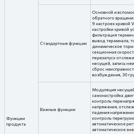
Основной и вспомо
обратного вращения
9 настроек кривой V
настройки кривой у
фильтрация термин
вывод терминала, 
Стандартные функции
динамическое тормо
секционная скорост
перезапуск отслежи
несущей, запись не
сброс неисправност
возбуждения, 30 гр
Модуляция несущей
самонастройка двиг
контроль перенапр
напряжения, отслеж
Важные функции
падения напряжения
контроль перегрузк
Функции
автоматическое рег
продукта
автоматическое эне