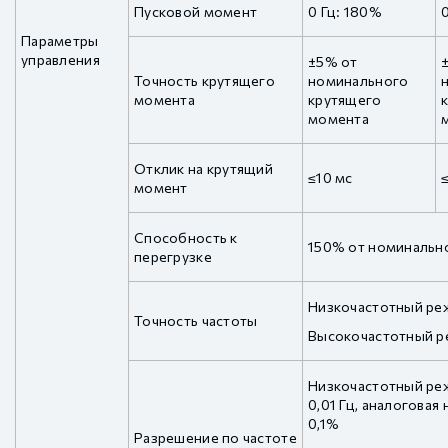
Пусковой момент
0 Гц: 180%
Параметры
управления
±5% от
Точность крутящего
номинального
момента
крутящего
момента
Отклик на крутящий
≤10 мс
момент
Способность к
150% от номинально
перегрузке
Низкочастотный реж
Точность частоты
Высокочастотный ре
Низкочастотный ре
0,01 Гц, аналоговая
0,1%
Разрешение по частоте