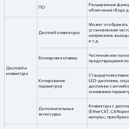
Расширенные функц
ПО
облегчения сбора д
Может отображать 
установленная част
Дисплей клавиатуры
напряжение, выходн
и т.д
Частичная или полн
Блокировка клавиш
предотвращения ло
Дисплей и
клавиатура
Стандартная клави
Копирование
LED-дисплеем, опци
параметров
дисплеем с английс
скачивание парамет
Клавиатура с диспл
Дополнительные
(EtherCAT, CANopen
аксессуары
импульс, преобразо