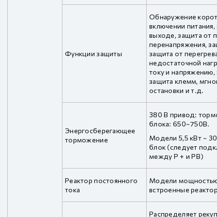
Обнаружение корот
включении питания,
выходе, защита от п
перенапряжения, за
Функции защиты
защита от перегрева
недостаточной нагр
току и напряжению,
защита клемм, мгно
остановки и т.д.
380 В привод: тор
блока: 650~750В.
Энергосберегающее
Модели 5,5 кВт ~ 3
торможение
блок (следует под
между P + и PB)
Реактор постоянного
Модели мощностью 
тока
встроенные реакто
Распределяет реку