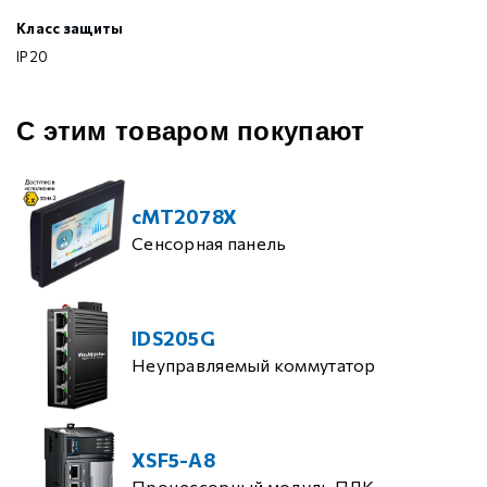
Класс защиты
IP20
С этим товаром покупают
cMT2078X
Сенсорная панель
IDS205G
Неуправляемый коммутатор
XSF5-A8
Процессорный модуль ПЛК