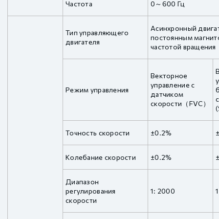
Частота
0～600 Гц
Асинхронный двигат
Тип управляющего
постоянным магнито
двигателя
частотой вращения
Векторное
управление с
Режим управления
датчиком
скорости（FVC）
Точность скорости
±0.2%
Колебание скорости
±0.2%
Диапазон
регулирования
1: 2000
1
скорости