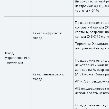
Высокочастотный р
настройка: 0,1 Гц, 
частота × 0,1%
Поддерживается до 
которых 4 канала (
карты A, разрешение
Канал цифрового
канала (X5-X7) мог
ввода
Терминал X4 может
импульсный ввод с 
Вход
управляющего
Поддерживается до 
терминала
из которых 2 канала
для карты A, разреш
Канал аналогового
(AI3) может быть р
входа
AI1 и AI2 поддержив
AI3 поддерживает в
использовать на вх
Поддерживается до