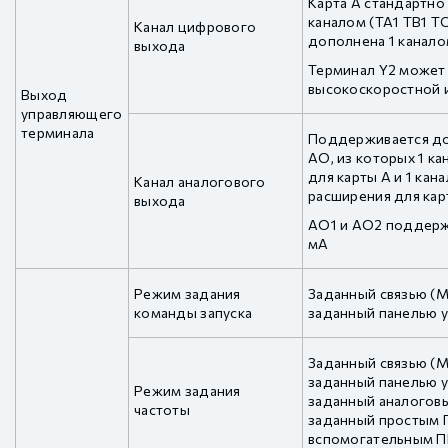
Карта A стандартно 
каналом (TA1 TB1 TC
Канал цифрового
дополнена 1 канало
выхода
Терминал Y2 может
высокоскоростной и
Выход
управляющего
терминала
Поддерживается до
AO, из которых 1 ка
для карты A и 1 ка
Канал аналогового
расширения для кар
выхода
AO1 и AO2 поддержи
мА
Режим задания
Заданный связью (M
команды запуска
заданный панелью 
Заданный связью (M
заданный панелью у
Режим задания
заданный аналоговы
частоты
заданный простым 
вспомогательным 