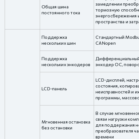
замедлении преобра
Общая шина
тормозную способно
постоянного тока
энергосбережения 
пространства и зат
Поддержка
Стандартный Modbu
нескольких шин
CANopen
Поддержка
Дифференциальный 
нескольких энкодеров
энкодер OC, повор
LCD-дисплей, настр
состояния, копиров
LCD-панель
неисправностей и и
программы, массов
В случае мгновенно
связи нагрузки ком
Мгновенная остановка
для поддержания н
без остановки
преобразователя ча
времени