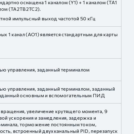
дартно оснащена 1 каналом (Y1) + 1 каналом (TA1
алом (TA2TB2TC2).
ной импульсный выход частотой 50 кГц
х 1 канал (AO1) является стандартным для карты
лью управления, заданный терминалом
ью управления, заданный терминалом, заданный
 заданный основным и вспомогательным ПИД
 вращения, увеличение крутящего момента, 9
ивой ускорения и замедления, задержка и
рминала, торможение постоянным током,
ость, встроенный двухканальный PID, перезапуск