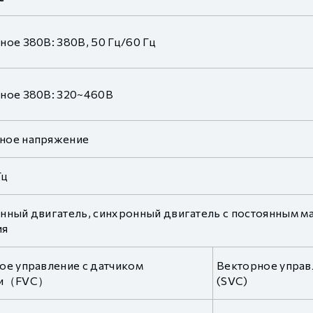
ное 380В: 380В, 50 Гц/60 Гц
ное 380В: 320~460В
ное напряжение
Гц
нный двигатель, синхронный двигатель с постоянным ма
ия
ое управление с датчиком
Векторное управ
ти（FVC）
(SVC)