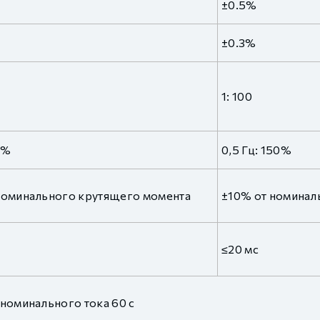
±0.5%
±0.3%
1: 100
0%
0,5 Гц: 150%
номинального крутящего момента
±10% от номинал
≤20 мс
 номинального тока 60 с