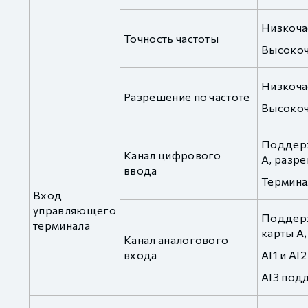
Низкоча
Точность частоты
Высокоч
Низкочас
Разрешение по частоте
Высокоча
Поддерж
Канал цифрового
A, разре
ввода
Термина
Вход
управляющего
Поддержи
терминала
карты A,
Канал аналогового
входа
AI1 и AI
AI3 подд