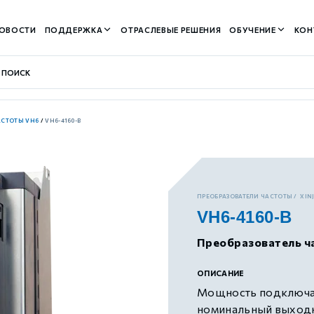
ОВОСТИ
ПОДДЕРЖКА
ОТРАСЛЕВЫЕ РЕШЕНИЯ
ОБУЧЕНИЕ
КОН
АСТОТЫ VH6
/
VH6-4160-B
контуром)
ПРЕОБРАЗОВАТЕЛИ ЧАСТОТЫ
XIN
VH6-4160-B
м контуром)
Преобразователь ча
нтуром)
ОПИСАНИЕ
Мощность подключае
номинальный выходно