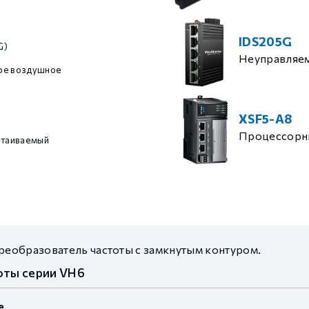
IDS205G
G)
Неуправляе
ое воздушное
XSF5-A8
Процессорн
стаиваемый
еобразователь частоты с замкнутым контуром.
оты серии VH6
е