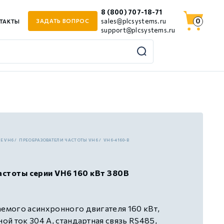
8 (800) 707-18-71
0
sales@plcsystems.ru
ЗАДАТЬ ВОПРОС
ТАКТЫ
support@plcsystems.ru
JE VH6
ПРЕОБРАЗОВАТЕЛИ ЧАСТОТЫ VH6
VH6-4160-B
стоты серии VH6 160 кВт 380В
мого асинхронного двигателя 160 кВт,
й ток 304 А, стандартная связь RS485,