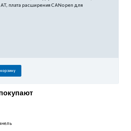
AT, плата расширения CANopen для
стандартная плата расширения (1 канал
логового ввода, 1 канал аналогового вывода,
 ввода, 1 канал транзисторного вывода, 1
вода), встроенный EMC-фильтр, трёхфазное
 корзину
 покупают
анель