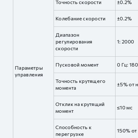
Точность скорости
±0.2%
Колебание скорости
±0.2%
Диапазон
регулирования
1: 2000
скорости
Пусковой момент
0 Гц: 18
Параметры
управления
Точность крутящего
±5% от 
момента
Отклик на крутящий
≤10 мс
момент
Способность к
150% от
перегрузке