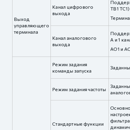
Поддержи
Канал цифрового
TB1 TC1)
выхода
Термина
Выход
управляющего
терминала
Поддерж
Канал аналогового
A и 1 к
выхода
AO1 и AO
Режим задания
Заданны
команды запуска
Заданны
Режим задания частоты
аналого
Основно
настроек
фильтра
Стандартные функции
динамич