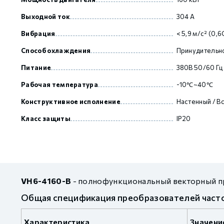
Выходной ток
304 А
GCAN
Вибрация
< 5,9 м/с² (0,6
Способ охлаждения
Принудительн
Питание
380В 50/60 Гц
Рабочая температура
-10℃~40℃
Конструктивное исполнение
Настенный / В
Класс защиты
IP20
VH6-4160-B
- полнофункциональный векторный пр
Общая спецификация преобразователей част
Характеристика
Значени