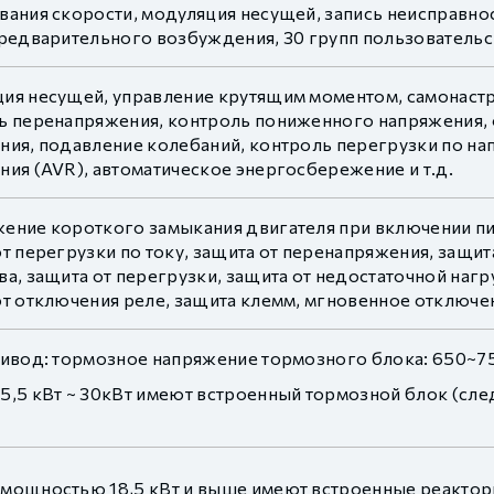
вания скорости, модуляция несущей, запись неисправнос
предварительного возбуждения, 30 групп пользователь
ия несущей, управление крутящим моментом, самонастро
ь перенапряжения, контроль пониженного напряжения, 
ния, подавление колебаний, контроль перегрузки по на
ния (AVR), автоматическое энергосбережение и т.д.
ение короткого замыкания двигателя при включении пит
т перегрузки по току, защита от перенапряжения, защи
а, защита от перегрузки, защита от недостаточной нагр
т отключения реле, защита клемм, мгновенное отключени
ривод: тормозное напряжение тормозного блока: 650~7
5,5 кВт ~ 30кВт имеют встроенный тормозной блок (сле
мощностью 18,5 кВт и выше имеют встроенные реактор