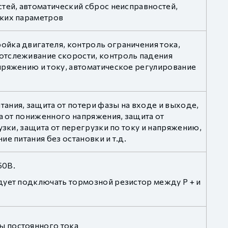
тей, автоматический сброс неисправностей,
ских параметров
йка двигателя, контроль ограничения тока,
отслеживание скорости, контроль падения
пряжению и току, автоматическое регулирование
ания, защита от потери фазы на входе и выходе,
та от пониженного напряжения, защита от
узки, защита от перегрузки по току и напряжению,
е питания без остановки и т.д.
50В.
дует подключать тормозной резистор между P + и
ы постоянного тока