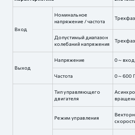
Номинальное
Трехфаз
напряжение / частота
Вход
Допустимый диапазон
Трехфаз
колебаний напряжения
Напряжение
0～вход
Выход
Частота
0～600 
Тип управляющего
Асинхро
двигателя
вращен
Векторн
Режим управления
скорос