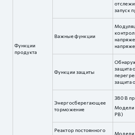
отслежи
запуск 
Модуляц
контрол
Важные функции
напряже
Функции
напряже
продукта
Обнаруж
защита о
Функции защиты
перегрев
защита о
380 В п
Энергосберегающее
Модели 
торможение
PB)
Реактор постоянного
Модели 