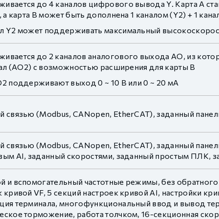
вается до 4 каналов цифрового вывода Y. Карта A стан
, а карта B может быть дополнена 1 каналом (Y2) + 1 кан
л Y2 может поддерживать максимальный высокоскорост
ивается до 2 каналов аналогового выхода AO, из которы
анал (AO2) с возможностью расширения для карты B
2 поддерживают выход 0 ~ 10 В или 0 ~ 20 мА
й связью (Modbus, CANopen, EtherCAT), заданный пане
й связью (Modbus, CANopen, EtherCAT), заданный панел
вым AI, заданный скоростями, заданный простым ПЛК,
й и вспомогательный частотные режимы, без обратного
 кривой VF, 5 секций настроек кривой AI, настройки кр
ция терминала, многофункциональный ввод и вывод те
еское торможение, работа толчком, 16-секционная скор