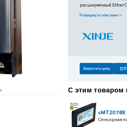
 контуром)
расширяемый EtherC
подключения к сети, 
Развернуть описание
RS485, 2 канала ана
ые с разомкнутым контуром)
4 канала биполярного
канал релейного вы
питание 380В AC
 контуром)
тым контуром)
Запросить цену
В
ия
С этим товаром
и
ения
cMT2078X
Сенсорная п