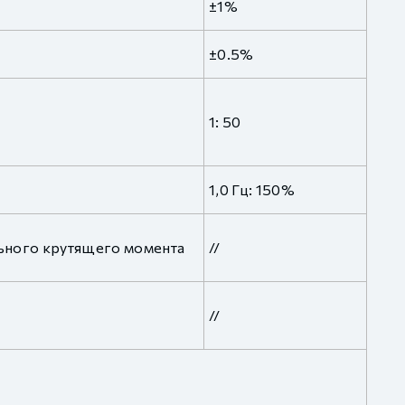
±1%
±0.5%
1: 50
1,0 Гц: 150%
ьного крутящего момента
//
//