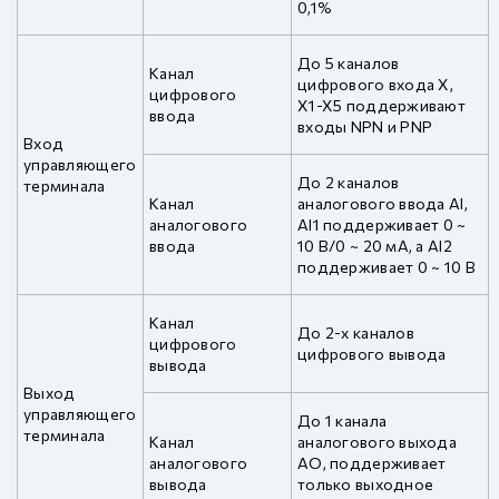
0,1%
До 5 каналов
Канал
цифрового входа X,
цифрового
X1-X5 поддерживают
ввода
входы NPN и PNP
Вход
управляющего
До 2 каналов
терминала
Канал
аналогового ввода AI,
аналогового
AI1 поддерживает 0 ~
ввода
10 В/0 ~ 20 мА, а AI2
поддерживает 0 ~ 10 В
Канал
До 2-х каналов
цифрового
цифрового вывода
вывода
Выход
управляющего
До 1 канала
терминала
Канал
аналогового выхода
аналогового
AO, поддерживает
вывода
только выходное