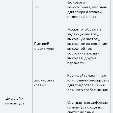
фонового
ПО
мониторинга, удобная
для сбора и отладки
полевых данных
Может отображать
заданную частоту,
выходную частоту,
Дисплей
выходное напряжение,
клавиатуры
выходной ток,
состояние входа и
выхода и другие
параметры
Реализуйте частичную
Блокировка
или полную блокировку
клавиш
для предотвращения
ложного срабатывания
Дисплей и
Стандартная цифровая
клавиатура
клавиатура с одним
светодиодным