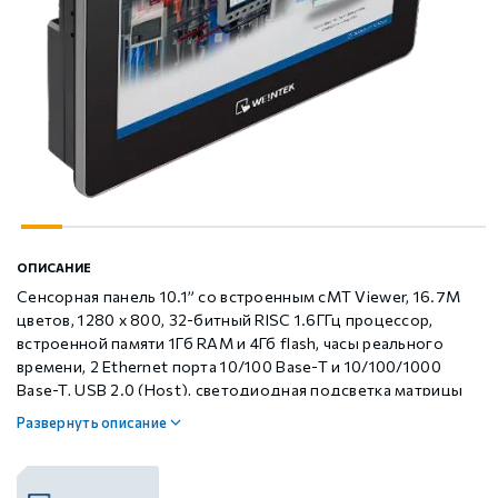
Шаговые драйверы Xinje DP3L (высоковольтные
Стабур
Беспроводное оборудование WoMaster
Xinje Аксессуары
Серводрайверы Xinje DL6 Высокоточные
импульсные с разомкнутым контуром)
Шаговые драйверы Xinje DP3S (Modbus RTU, с
Xinje XD
SFP модули WoMaster
Серводвигатели Xinje MS6
замкнутым контуром)
Шаговые драйверы Xinje DP3SL (Modbus RTU, с
Xinje XG
Серводвигатели Xinje MF3
разомкнутым контуром)
Шаговые двигатели MP3 с замкнутым контуром
Xinje XP (PLC+HMI)
Аксессуары Xinje
ОПИСАНИЕ
управления
Сенсорная панель 10.1” со встроенным cMT Viewer, 16.7M
цветов, 1280 x 800, 32-битный RISC 1.6ГГц процессор,
Шаговые двигатели MP3 с разомкнутым контуром
Xinje HVAC
встроенной памяти 1Гб RAM и 4Гб flash, часы реального
управления
времени, 2 Ethernet порта 10/100 Base-T и 10/100/1000
Base-T, USB 2.0 (Host), светодиодная подсветка матрицы
50,000 часов работы
Xinje Аксессуары
Аксессуары Xinje
Развернуть описание
GCAN