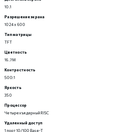
10.1
Разрешение экрана
1024 x 600
Тип матрицы
TFT
Цветность
16.7M
Контрастность
500:1
Яркость
350
Процессор
Четырехъядерный RISC
Удаленный доступ
1 порт 10/100 Base-T