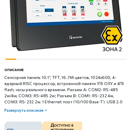
Шаговые драйверы Xinje DP3L (высоковольтные
Стабур
Беспроводное оборудование WoMaster
Xinje Аксессуары
Серводрайверы Xinje DL6 Высокоточные
импульсные с разомкнутым контуром)
Шаговые драйверы Xinje DP3S (Modbus RTU, с
Xinje XD
SFP модули WoMaster
Серводвигатели Xinje MS6
замкнутым контуром)
Шаговые драйверы Xinje DP3SL (Modbus RTU, с
Xinje XG
Серводвигатели Xinje MF3
разомкнутым контуром)
Шаговые двигатели MP3 с замкнутым контуром
Xinje XP (PLC+HMI)
Аксессуары Xinje
ОПИСАНИЕ
управления
Сенсорная панель 10.1”, TFT, 16.7M цветов, 1024x600, 4-
ядерный RISC процессор, встроенной памяти 1Гб ОЗУ и 4Гб
Шаговые двигатели MP3 с разомкнутым контуром
Xinje HVAC
flash, часы реального времени. Разъем А: COM2: RS-485
управления
2w/4w, COM3: RS-485 2w; Разъем B: COM1: RS-232 4w,
COM3: RS-232 2w, 1 Ethernet порт (10/100 Base-T), USB 2.0
(Host), светодиодная подсветка матрицы 50,000 часов
Xinje Аксессуары
Аксессуары Xinje
Развернуть описание
работы
GCAN