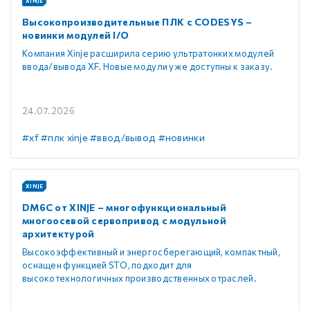
XINJE
Высокопроизводительные ПЛК с CODESYS –
новинки модулей I/O
Компания Xinje расширила серию ультратонких модулей
ввода/вывода XF. Новые модули уже доступны к заказу.
24.07.2026
#xf
#плк xinje
#ввод/вывод
#новинки
XINJE
DM6C от XINJE – многофункциональный
многоосевой сервопривод с модульной
архитектурой
Высокоэффективный и энергосберегающий, компактный,
оснащен функцией STO, подходит для
высокотехнологичных производственных отраслей.