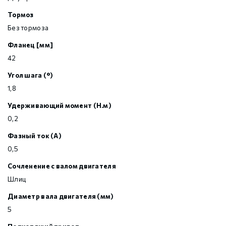
Тормоз
Без тормоза
Фланец [мм]
42
Угол шага (°)
1,8
Удерживающий момент (Н.м)
0,2
Фазный ток (А)
0,5
Сочленение с валом двигателя
Шлиц
Диаметр вала двигателя (мм)
5