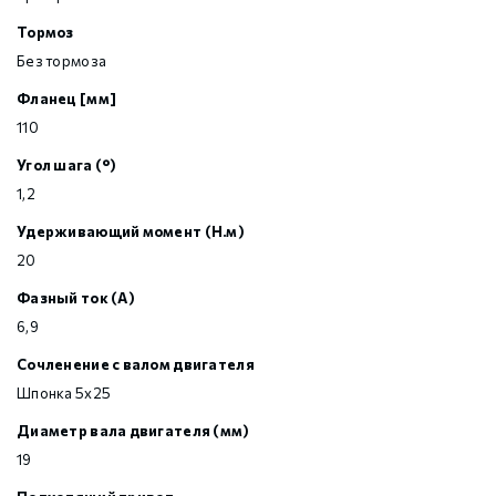
Тормоз
Без тормоза
Фланец [мм]
110
Угол шага (°)
1,2
Удерживающий момент (Н.м)
20
Фазный ток (А)
6,9
Сочленение с валом двигателя
Шпонка 5х25
Диаметр вала двигателя (мм)
19