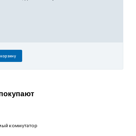
 корзину
 покупают
мый коммутатор