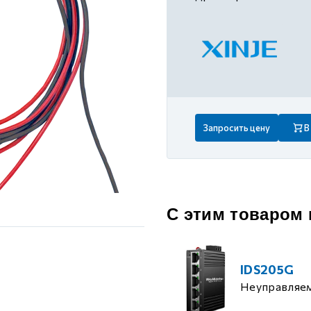
 контуром)
ые с разомкнутым контуром)
 контуром)
Запросить цену
В
тым контуром)
ия
С этим товаром
ения
IDS205G
Неуправляе