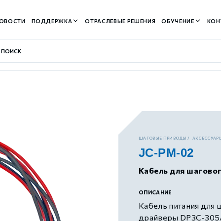
ОВОСТИ
ПОДДЕРЖКА
ОТРАСЛЕВЫЕ РЕШЕНИЯ
ОБУЧЕНИЕ
КОН
контуром)
ШАГОВЫЕ ПРИВОДЫ
АКСЕССУАРЫ
JC-PM-02
м контуром)
Кабель для шагово
нтуром)
ОПИСАНИЕ
Кабель питания для
драйверы DP3C-305/