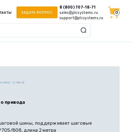
8 (800) 707-18-71
0
sales@plcsystems.ru
ЗАДАТЬ ВОПРОС
ТАКТЫ
support@plcsystems.ru
 XINJE
JC-PM-02
го привода
 шаговой шины, поддерживает шаговые
705/808, длина 2 метра