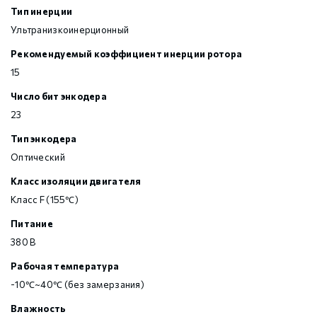
Тип инерции
Ультранизкоинерционный
Рекомендуемый коэффициент инерции ротора
15
Число бит энкодера
23
Тип энкодера
Оптический
Класс изоляции двигателя
Класс F (155℃)
Питание
380 В
Рабочая температура
-10℃~40℃ (без замерзания)
Влажность