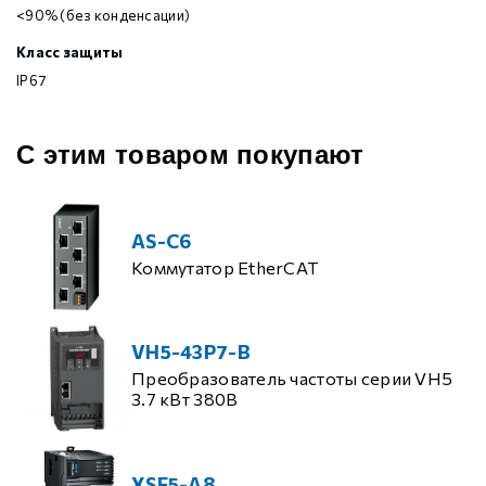
<90% (без конденсации)
Класс защиты
IP67
С этим товаром покупают
AS-C6
Коммутатор EtherCAT
VH5-43P7-B
Преобразователь частоты серии VH5
3.7 кВт 380В
XSF5-A8