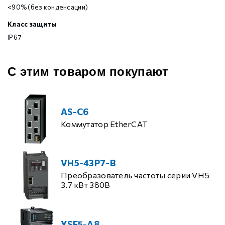
<90% (без конденсации)
Класс защиты
IP67
С этим товаром покупают
AS-C6
Коммутатор EtherCAT
VH5-43P7-B
Преобразователь частоты серии VH5
3.7 кВт 380В
XSF5-A8