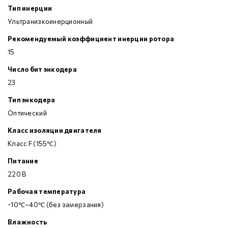
Тип инерции
Ультранизкоинерционный
Рекомендуемый коэффициент инерции ротора
15
Число бит энкодера
23
Тип энкодера
Оптический
Класс изоляции двигателя
Класс F (155℃)
Питание
220 В
Рабочая температура
-10℃~40℃ (без замерзания)
Влажность