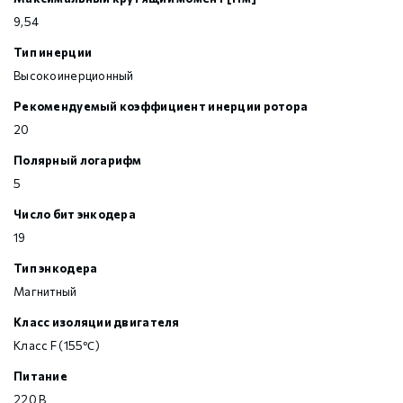
9,54
Тип инерции
Высокоинерционный
Рекомендуемый коэффициент инерции ротора
20
Полярный логарифм
5
Число бит энкодера
19
Тип энкодера
Магнитный
Класс изоляции двигателя
Класс F (155℃)
Питание
220 В