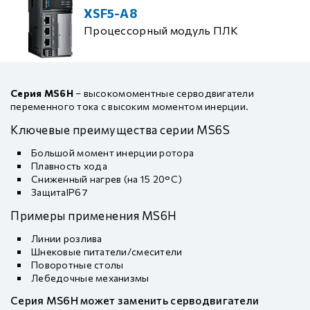
XSF5-A8
Процессорный модуль ПЛК
Серия MS6H
– высокомоментные серводвигатели
переменного тока с высоким моментом инерции.
Ключевые преимущества серии MS6S
Большой момент инерции ротора
Плавность хода
Сниженный нагрев (на 15 20°C)
ЗащитаIP67
Примеры применения MS6H
Линии розлива
Шнековые питатели/смесители
Поворотные столы
Лебедочные механизмы
Серия MS6H может заменить серводвигатели