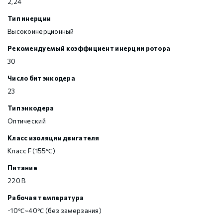
2,24
Тип инерции
Высокоинерционный
Рекомендуемый коэффициент инерции ротора
30
Число бит энкодера
23
Тип энкодера
Оптический
Класс изоляции двигателя
Класс F (155℃)
Питание
220 В
Рабочая температура
-10℃~40℃ (без замерзания)