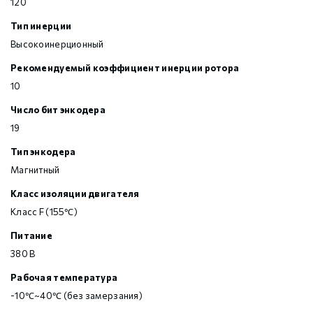
120
Тип инерции
Высокоинерционный
Рекомендуемый коэффициент инерции ротора
10
Число бит энкодера
19
Тип энкодера
Магнитный
Класс изоляции двигателя
Класс F (155℃)
Питание
380 В
Рабочая температура
-10℃~40℃ (без замерзания)