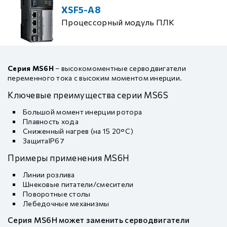
XSF5-A8
Процессорный модуль ПЛК
Серия MS6H
– высокомоментные серводвигатели
переменного тока с высоким моментом инерции.
Ключевые преимущества серии MS6S
Большой момент инерции ротора
Плавность хода
Сниженный нагрев (на 15 20°C)
ЗащитаIP67
Примеры применения MS6H
Линии розлива
Шнековые питатели/смесители
Поворотные столы
Лебедочные механизмы
Серия MS6H может заменить серводвигатели