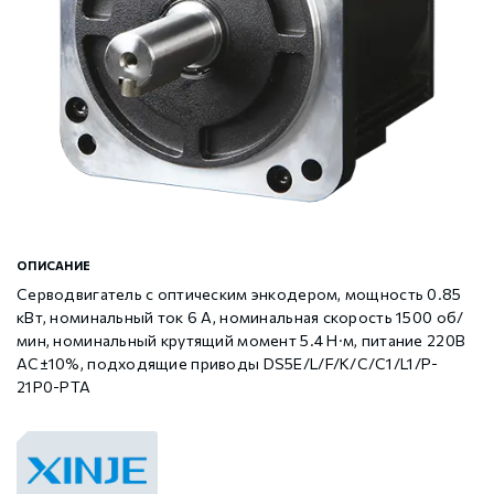
Шаговые драйверы Xinje DP3L (высоковольтные
Стабур
Беспроводное оборудование WoMaster
Xinje Аксессуары
Серводрайверы Xinje DL6 Высокоточные
импульсные с разомкнутым контуром)
Шаговые драйверы Xinje DP3S (Modbus RTU, с
Xinje XD
SFP модули WoMaster
Серводвигатели Xinje MS6
замкнутым контуром)
Шаговые драйверы Xinje DP3SL (Modbus RTU, с
Xinje XG
Серводвигатели Xinje MF3
разомкнутым контуром)
Шаговые двигатели MP3 с замкнутым контуром
Xinje XP (PLC+HMI)
Аксессуары Xinje
ОПИСАНИЕ
управления
Серводвигатель с оптическим энкодером, мощность 0.85
кВт, номинальный ток 6 А, номинальная скорость 1500 об/
Шаговые двигатели MP3 с разомкнутым контуром
Xinje HVAC
мин, номинальный крутящий момент 5.4 Н·м, питание 220В
управления
AC±10%, подходящие приводы DS5E/L/F/K/C/C1/L1/P-
21P0-PTA
Xinje Аксессуары
Аксессуары Xinje
GCAN