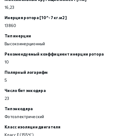
16,23
Инерция ротора [10^-7 кг.м2]
13860
Тип инерции
Высокоинерционный
Рекомендуемый коэффициент инерции ротора
10
Полярный логарифм
5
Число бит энкодера
23
Тип энкодера
Фотоэлектрический
Класс изоляции двигателя
Класс F (155℃)