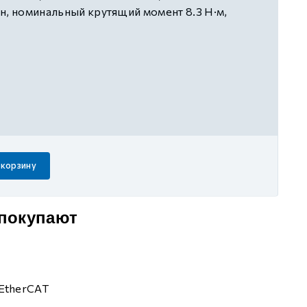
н, номинальный крутящий момент 8.3 Н·м,
%, подходящие приводы DS5C1/L1-41P5-PTA
 корзину
 покупают
EtherCAT