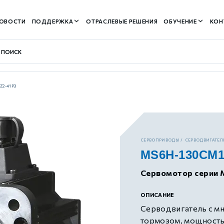
ОВОСТИ
ПОДДЕРЖКА
ОТРАСЛЕВЫЕ РЕШЕНИЯ
ОБУЧЕНИЕ
КОН
Z2-41P3
контуром)
СЕРВОПРИВОДЫ
СЕРВОДВИГАТЕЛИ
MS6H-130CM1
м контуром)
Сервомотор серии 
нтуром)
ОПИСАНИЕ
Серводвигатель с м
тормозом, мощность 