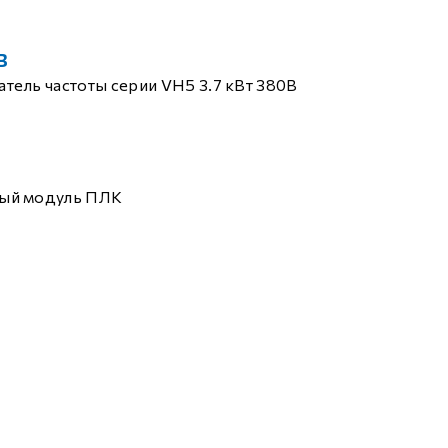
B
тель частоты серии VH5 3.7 кВт 380В
ый модуль ПЛК