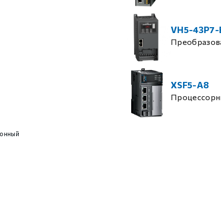
VH5-43P7-
Преобразова
XSF5-A8
Процессорн
онный
)