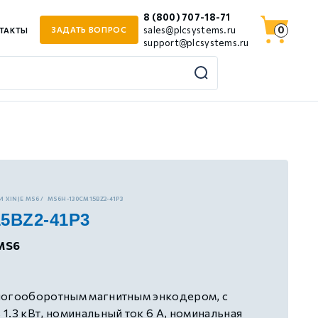
8 (800) 707-18-71
0
sales@plcsystems.ru
ЗАДАТЬ ВОПРОС
ТАКТЫ
support@plcsystems.ru
 XINJE MS6
MS6H-130CM15BZ2-41P3
5BZ2-41P3
MS6
ногооборотным магнитным энкодером, с
1.3 кВт, номинальный ток 6 А, номинальная