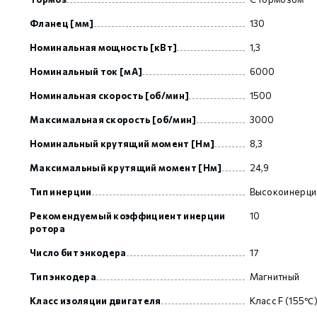
Фланец [мм]
130
GCAN
Номинальная мощность [кВт]
1,3
Номинальный ток [мА]
6000
Номинальная скорость [об/мин]
1500
Максимальная скорость [об/мин]
3000
Номинальный крутящий момент [Нм]
8,3
Максимальный крутящий момент [Нм]
24,9
Тип инерции
Высокоинерци
Рекомендуемый коэффициент инерции
10
ротора
Число бит энкодера
17
Тип энкодера
Магнитный
Класс изоляции двигателя
Класс F (155℃