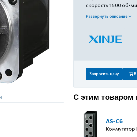
 контуром)
скорость 1500 об/ми
питание 380В AC±10
Развернуть описание
ые с разомкнутым контуром)
 контуром)
тым контуром)
Запросить цену
В
ия
С этим товаром
и
ения
AS-C6
Коммутатор 