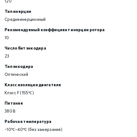
120
Тип инерции
Среднеинерционный
Рекомендуемый коэффициент инерции ротора
10
Число бит энкодера
23
Тип энкодера
Оптический
Класс изоляции двигателя
Класс F (155℃)
Питание
380 В
Рабочая температура
-10℃~40℃ (без замерзания)