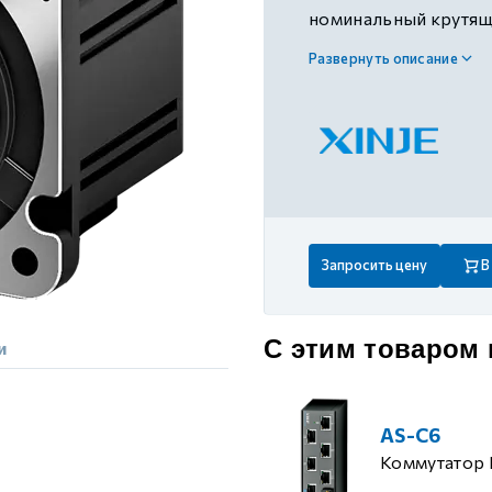
 контуром)
номинальный крутящи
тормозом
Развернуть описание
ые с разомкнутым контуром)
 контуром)
тым контуром)
Запросить цену
В
ия
С этим товаром
и
ения
AS-C6
Коммутатор 