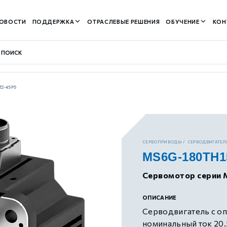
ОВОСТИ
ПОДДЕРЖКА
ОТРАСЛЕВЫЕ РЕШЕНИЯ
ОБУЧЕНИЕ
КОН
Z2-45P5
контуром)
СЕРВОПРИВОДЫ
СЕРВОДВИГАТЕЛИ
MS6G-180TH1
м контуром)
Сервомотор серии 
нтуром)
ОПИСАНИЕ
Серводвигатель с оп
номинальный ток 20.