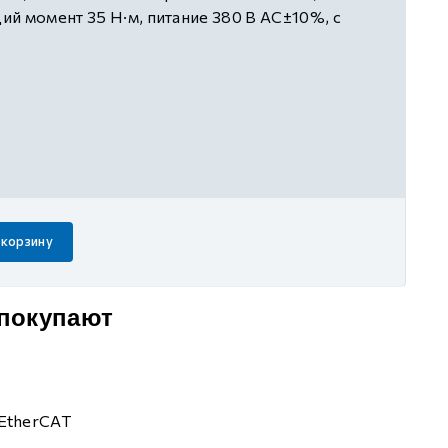
й момент 35 Н·м, питание 380 В AC±10%, с
 корзину
 покупают
EtherCAT