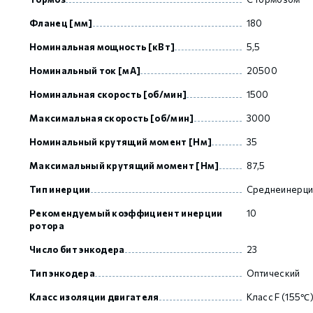
Фланец [мм]
180
GCAN
Номинальная мощность [кВт]
5,5
Номинальный ток [мА]
20500
Номинальная скорость [об/мин]
1500
Максимальная скорость [об/мин]
3000
Номинальный крутящий момент [Нм]
35
Максимальный крутящий момент [Нм]
87,5
Тип инерции
Среднеинерц
Рекомендуемый коэффициент инерции
10
ротора
Число бит энкодера
23
Тип энкодера
Оптический
Класс изоляции двигателя
Класс F (155℃