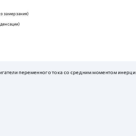
з замерзания)
денсации)
гатели переменного тока со средним моментом инерци