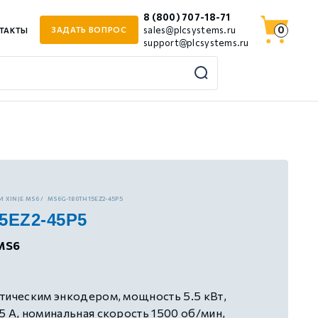
8 (800) 707-18-71
0
sales@plcsystems.ru
ЗАДАТЬ ВОПРОС
ТАКТЫ
support@plcsystems.ru
 XINJE MS6
MS6G-180TH15EZ2-45P5
5EZ2-45P5
MS6
тическим энкодером, мощность 5.5 кВт,
5 А, номинальная скорость 1500 об/мин,