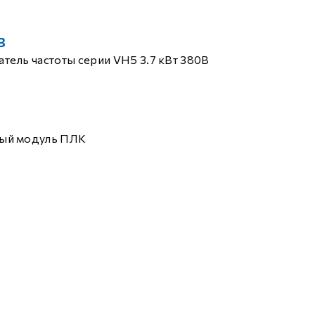
B
тель частоты серии VH5 3.7 кВт 380В
ый модуль ПЛК