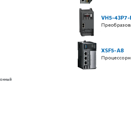
VH5-43P7-
Преобразова
XSF5-A8
Процессорн
ионный
)