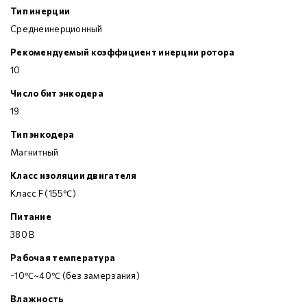
Тип инерции
Среднеинерционный
Рекомендуемый коэффициент инерции ротора
10
Число бит энкодера
19
Тип энкодера
Магнитный
Класс изоляции двигателя
Класс F (155℃)
Питание
380 В
Рабочая температура
-10℃~40℃ (без замерзания)
Влажность