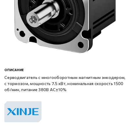
Шаговые драйверы Xinje DP3L (высоковольтные
Стабур
Беспроводное оборудование WoMaster
Xinje Аксессуары
Серводрайверы Xinje DL6 Высокоточные
импульсные с разомкнутым контуром)
Шаговые драйверы Xinje DP3S (Modbus RTU, с
Xinje XD
SFP модули WoMaster
Серводвигатели Xinje MS6
замкнутым контуром)
Шаговые драйверы Xinje DP3SL (Modbus RTU, с
Xinje XG
Серводвигатели Xinje MF3
разомкнутым контуром)
Шаговые двигатели MP3 с замкнутым контуром
Xinje XP (PLC+HMI)
Аксессуары Xinje
ОПИСАНИЕ
управления
Серводвигатель с многооборотным магнитным энкодером,
с тормозом, мощность 7.5 кВт, номинальная скорость 1500
Шаговые двигатели MP3 с разомкнутым контуром
Xinje HVAC
об/мин, питание 380В AC±10%
управления
Xinje Аксессуары
Аксессуары Xinje
GCAN