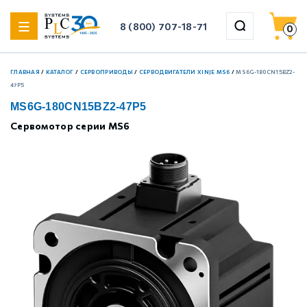
8 (800) 707-18-71
0
ГЛАВНАЯ
/
КАТАЛОГ
/
СЕРВОПРИВОДЫ
/
СЕРВОДВИГАТЕЛИ XINJE MS6
/
MS6G-180CN15BZ2-
назад
назад
назад
назад
назад
назад
назад
назад
назад
47P5
MS6G-180CN15BZ2-47P5
Шаговые драйверы Xinje DP3F (импульсные с замкнутым
Сервомотор серии MS6
Xinje XF
Weintek HMI
ЛАНТАН
Управляемые коммутаторы WoMaster
HWAINTEK Сенсорные мониторы
Xinje VH1
Серводрайверы Xinje DS5 Стандартные
4-осевые роботы (SCARA) Xinje
контуром)
Шаговые драйверы Xinje DP3L (импульсные с
Xinje XL
Xinje HMI
Управляемые стоечные коммутаторы WoMaster
HWAINTEK Панельные компьютеры
Xinje VHL
Серводрайверы Xinje DS5 Основные
6-осевые роботы (настольные) Xinje
разомкнутым контуром)
Шаговые драйверы Xinje DP3С (EtherCAT, с замкнутым
Xinje XSA
Неуправляемые коммутаторы WoMaster
HWAINTEK Компьютеры
Xinje VH5
Серводрайверы Xinje DM6 Многоосевые
6-осевые роботы (большие) Xinje
контуром)
Шаговые драйверы Xinje DP3СL (EtherCAT, с
Weintek iR
Медиаконвертеры WoMaster
Xinje VH6
Серводрайверы Xinje DF3 Низковольтные
Аксессуары для роботов Xinje
разомкнутым контуром)