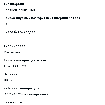
Тип инерции
Среднеинерционный
Рекомендуемый коэффициент инерции ротора
10
Число бит энкодера
19
Тип энкодера
Магнитный
Класс изоляции двигателя
Класс F (155℃)
Питание
380 В
Рабочая температура
-10℃~40℃ (без замерзания)
Влажность