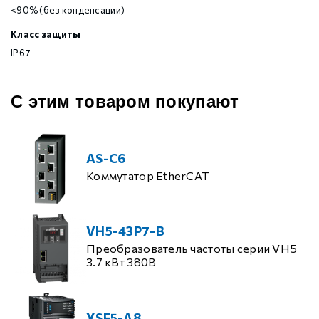
<90% (без конденсации)
Класс защиты
IP67
С этим товаром покупают
AS-C6
Коммутатор EtherCAT
VH5-43P7-B
Преобразователь частоты серии VH5
3.7 кВт 380В
XSF5-A8