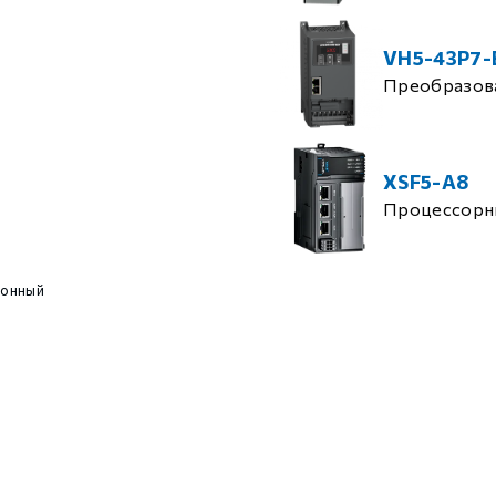
VH5-43P7-
Преобразова
XSF5-A8
Процессорн
ионный
)