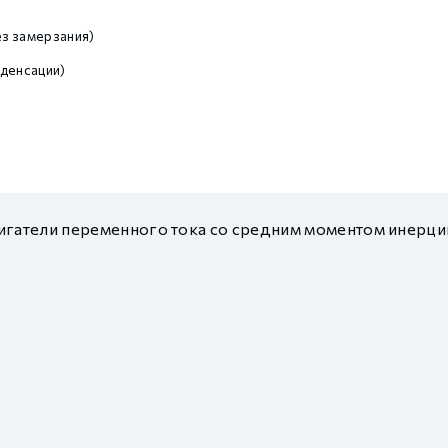
з замерзания)
денсации)
гатели переменного тока со средним моментом инерци