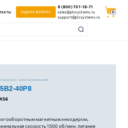
8 (800) 707-18-71
0
sales@plcsystems.ru
ЗАДАТЬ ВОПРОС
ТАКТЫ
support@plcsystems.ru
 XINJE MS6
MS6G-130CN15B2-40P8
5B2-40P8
MS6
ногооборотным магнитным энкодером,
оминальная скорость 1500 об/мин, питание