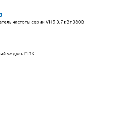
B
тель частоты серии VH5 3.7 кВт 380В
ый модуль ПЛК