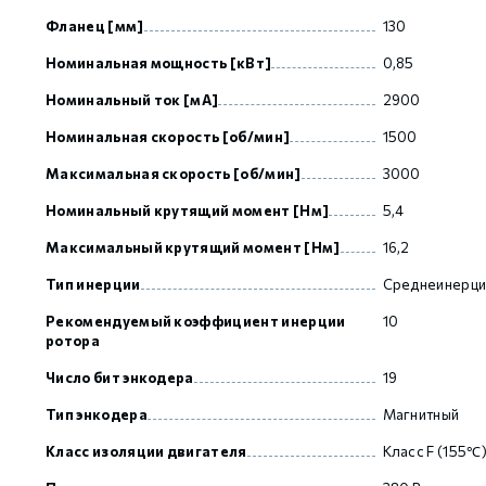
Фланец [мм]
130
Номинальная мощность [кВт]
0,85
GCAN
Номинальный ток [мА]
2900
Номинальная скорость [об/мин]
1500
Максимальная скорость [об/мин]
3000
Номинальный крутящий момент [Нм]
5,4
Максимальный крутящий момент [Нм]
16,2
Тип инерции
Среднеинерц
Рекомендуемый коэффициент инерции
10
ротора
Число бит энкодера
19
Тип энкодера
Магнитный
Класс изоляции двигателя
Класс F (155℃