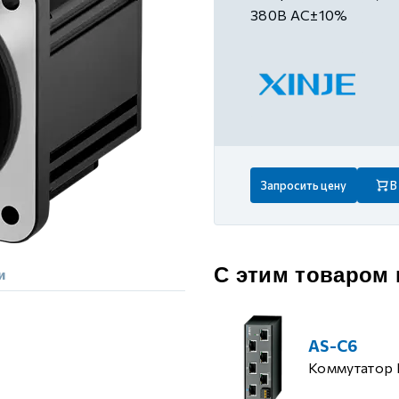
 контуром)
380В AC±10%
ые с разомкнутым контуром)
 контуром)
Запросить цену
В
тым контуром)
ия
С этим товаром
и
ения
AS-C6
Коммутатор 