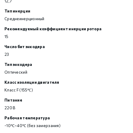
12,7
Тип инерции
Среднеинерционный
Рекомендуемый коэффициент инерции ротора
15
Число бит энкодера
23
Тип энкодера
Оптический
Класс изоляции двигателя
Класс F (155℃)
Питание
220 В
Рабочая температура
-10℃~40℃ (без замерзания)