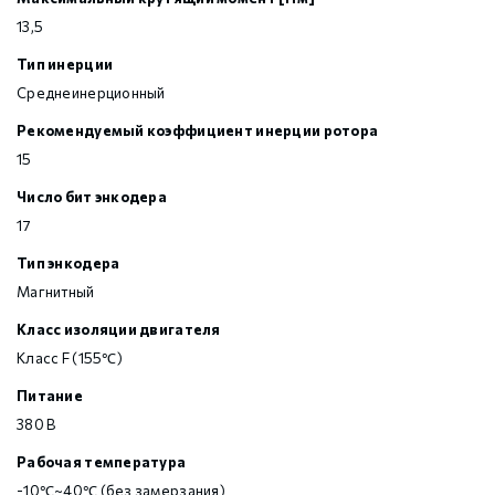
13,5
Тип инерции
Среднеинерционный
Рекомендуемый коэффициент инерции ротора
15
Число бит энкодера
17
Тип энкодера
Магнитный
Класс изоляции двигателя
Класс F (155℃)
Питание
380 В
Рабочая температура
-10℃~40℃ (без замерзания)